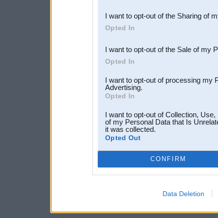
also be disclosed by us to 
I want to opt-out of the Sharing of 
Downstream Participants
th
Opted In
third parties.
I want to opt-out of the Sale of my 
Opted In
I want to opt-out of processing my 
Advertising.
Opted In
I want to opt-out of Collection, Use
of my Personal Data that Is Unrelat
it was collected.
Opted Out
CONFIRM
Data Deletion