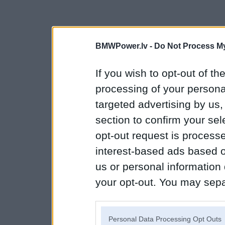
BMWPower.lv -
Do Not Process My
If you wish to opt-out of the
processing of your personal
targeted advertising by us
section to confirm your sel
opt-out request is proces
interest-based ads based o
us or personal information d
your opt-out. You may separ
disclosure of your personal
IAB’s list of downstream pa
Personal Data Processing Opt Outs