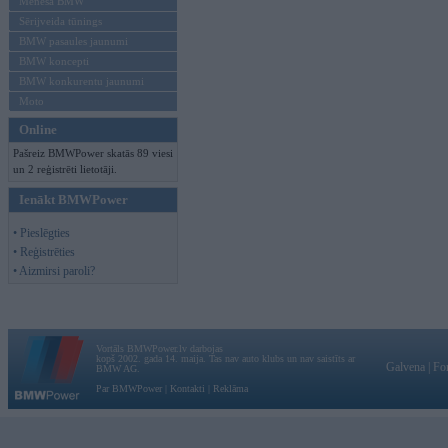
Mēneša BMW
Sērijveida tūnings
BMW pasaules jaunumi
BMW koncepti
BMW konkurentu jaunumi
Moto
Online
Pašreiz BMWPower skatās 89 viesi
un 2 reģistrēti lietotāji.
Ienākt BMWPower
• Pieslēgties
• Reģistrēties
• Aizmirsi paroli?
Vortāls BMWPower.lv darbojas
kopš 2002. gada 14. maija. Tas nav auto klubs un nav saistīts ar
Galvena
|
Fo
BMW AG.
Par BMWPower
|
Kontakti
|
Reklāma