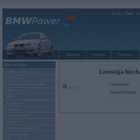
Sveiks,
Viesi!
Ie
Galvenā
Forums
Galerijas
Ziņas un raksti
Lietotāja hitc
BMW modeļu jaunumi
BMW testi
Tehnoloģijas & sasniegumi
Lietotājvārds:
Offline
BMW Latvijā
Ziņojumi forumā:
MINI
Rolls-Royce
Pasākumi
Vadāmības tests
Autosports
BMWPower aktuāli
Reklāmas raksti