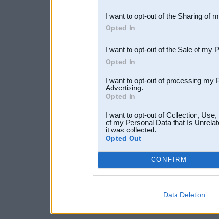
also be disclosed by us to 
I want to opt-out of the Sharing of 
Downstream Participants
th
Opted In
third parties.
I want to opt-out of the Sale of my 
Opted In
I want to opt-out of processing my 
Advertising.
Opted In
I want to opt-out of Collection, Use
of my Personal Data that Is Unrelat
it was collected.
Opted Out
CONFIRM
Data Deletion