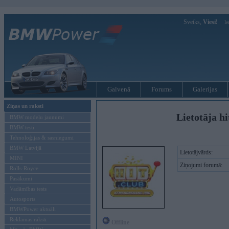
Sveiks,
Viesi!
Ie
Galvenā
Forums
Galerijas
Ziņas un raksti
Lietotāja hi
BMW modeļu jaunumi
BMW testi
Tehnoloģijas & sasniegumi
BMW Latvijā
Lietotājvārds:
MINI
Ziņojumi forumā:
Rolls-Royce
Pasākumi
Vadāmības tests
Autosports
BMWPower aktuāli
Reklāmas raksti
Offline