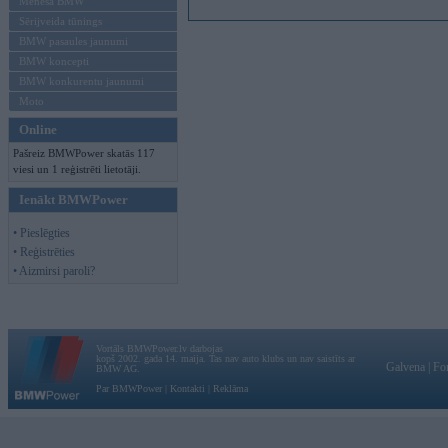
Mēneša BMW
Sērijveida tūnings
BMW pasaules jaunumi
BMW koncepti
BMW konkurentu jaunumi
Moto
Online
Pašreiz BMWPower skatās 117
viesi un 1 reģistrēti lietotāji.
Ienākt BMWPower
• Pieslēgties
• Reģistrēties
• Aizmirsi paroli?
Vortāls BMWPower.lv darbojas
kopš 2002. gada 14. maija. Tas nav auto klubs un nav saistīts ar
Galvena
|
Fo
BMW AG.
Par BMWPower
|
Kontakti
|
Reklāma