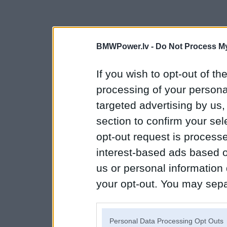
BMWPower.lv -
Do Not Process My
If you wish to opt-out of the
processing of your personal
targeted advertising by us
section to confirm your sel
opt-out request is proces
interest-based ads based o
us or personal information d
your opt-out. You may separ
disclosure of your personal
IAB’s list of downstream pa
Personal Data Processing Opt Outs