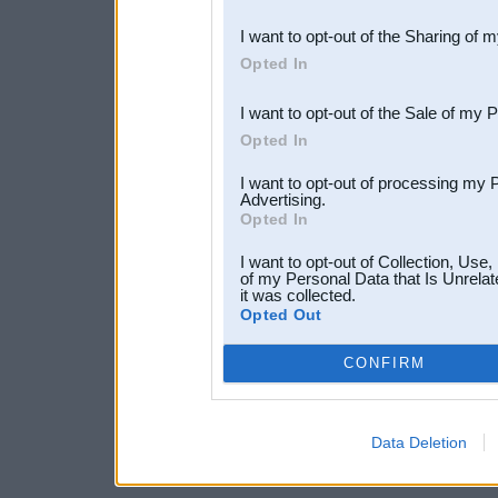
also be disclosed by us to 
I want to opt-out of the Sharing of 
Downstream Participants
th
Opted In
third parties.
I want to opt-out of the Sale of my 
Opted In
I want to opt-out of processing my 
Advertising.
Opted In
I want to opt-out of Collection, Use
of my Personal Data that Is Unrelat
it was collected.
Opted Out
CONFIRM
Data Deletion