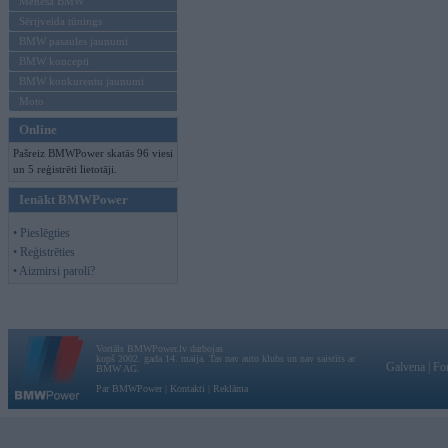
Mēneša BMW
Sērijveida tūnings
BMW pasaules jaunumi
BMW koncepti
BMW konkurentu jaunumi
Moto
Online
Pašreiz BMWPower skatās 96 viesi
un 5 reģistrēti lietotāji.
Ienākt BMWPower
• Pieslēgties
• Reģistrēties
• Aizmirsi paroli?
Vortāls BMWPower.lv darbojas
kopš 2002. gada 14. maija. Tas nav auto klubs un nav saistīts ar
Galvena
|
Fo
BMW AG.
Par BMWPower
|
Kontakti
|
Reklāma