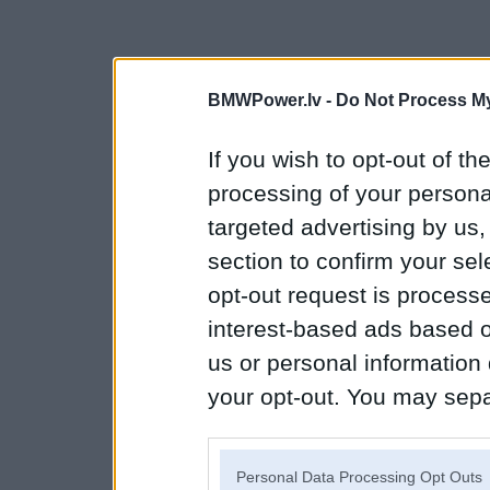
BMWPower.lv -
Do Not Process My
If you wish to opt-out of the
processing of your personal
targeted advertising by us
section to confirm your sel
opt-out request is proces
interest-based ads based o
us or personal information d
your opt-out. You may separ
disclosure of your personal
IAB’s list of downstream pa
Personal Data Processing Opt Outs