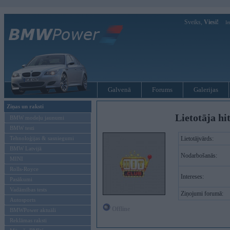
Sveiks,
Viesi!
Ie
Galvenā
Forums
Galerijas
Ziņas un raksti
Lietotāja hi
BMW modeļu jaunumi
BMW testi
Tehnoloģijas & sasniegumi
Lietotājvārds:
BMW Latvijā
Nodarbošanās:
MINI
Rolls-Royce
Intereses:
Pasākumi
Vadāmības tests
Ziņojumi forumā:
Autosports
Offline
BMWPower aktuāli
Reklāmas raksti