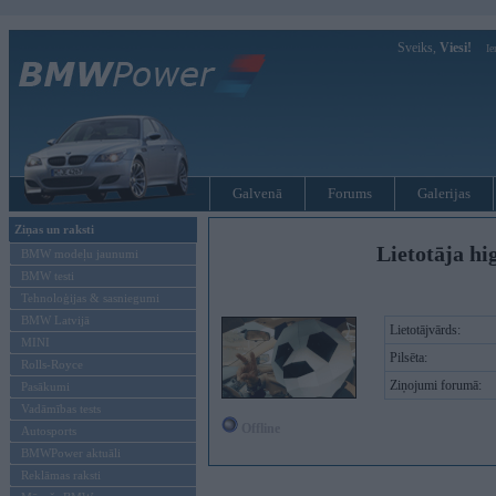
Sveiks,
Viesi!
Ie
Galvenā
Forums
Galerijas
Ziņas un raksti
Lietotāja hi
BMW modeļu jaunumi
BMW testi
Tehnoloģijas & sasniegumi
BMW Latvijā
Lietotājvārds:
MINI
Pilsēta:
Rolls-Royce
Ziņojumi forumā:
Pasākumi
Vadāmības tests
Offline
Autosports
BMWPower aktuāli
Reklāmas raksti