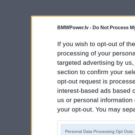
BMWPower.lv -
Do Not Process My
If you wish to opt-out of the
processing of your personal
targeted advertising by us
section to confirm your sel
opt-out request is proces
interest-based ads based o
us or personal information d
your opt-out. You may separ
disclosure of your personal
IAB’s list of downstream pa
Personal Data Processing Opt Outs