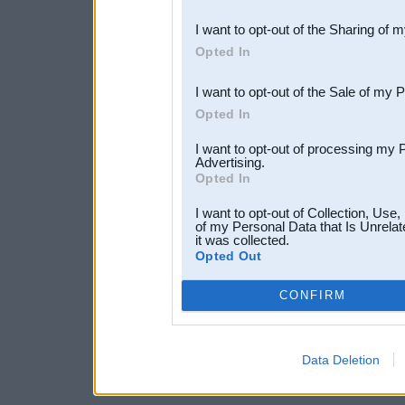
also be disclosed by us to 
I want to opt-out of the Sharing of 
Downstream Participants
th
Opted In
third parties.
I want to opt-out of the Sale of my 
Opted In
I want to opt-out of processing my 
Advertising.
Opted In
I want to opt-out of Collection, Use
of my Personal Data that Is Unrelat
it was collected.
Opted Out
CONFIRM
Data Deletion