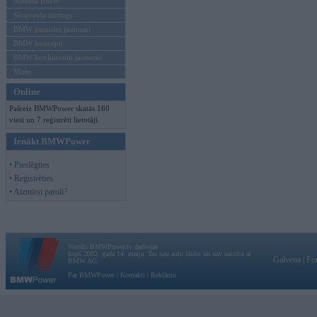
Mēneša BMW
Sērijveida tūnings
BMW pasaules jaunumi
BMW koncepti
BMW konkurentu jaunumi
Moto
Online
Pašreiz BMWPower skatās 160
viesi un 7 reģistrēti lietotāji.
Ienākt BMWPower
• Pieslēgties
• Reģistrēties
• Aizmirsi paroli?
Vortāls BMWPower.lv darbojas
kopš 2002. gada 14. maija. Tas nav auto klubs un nav saistīts ar
Galvena
|
Fo
BMW AG.
Par BMWPower
|
Kontakti
|
Reklāma