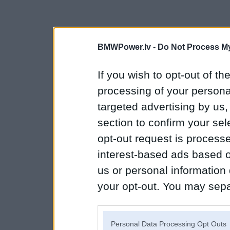
BMWPower.lv -
Do Not Process My
If you wish to opt-out of the
processing of your personal
targeted advertising by us
section to confirm your sel
opt-out request is proces
interest-based ads based o
us or personal information d
your opt-out. You may separ
disclosure of your personal
IAB’s list of downstream pa
Personal Data Processing Opt Outs