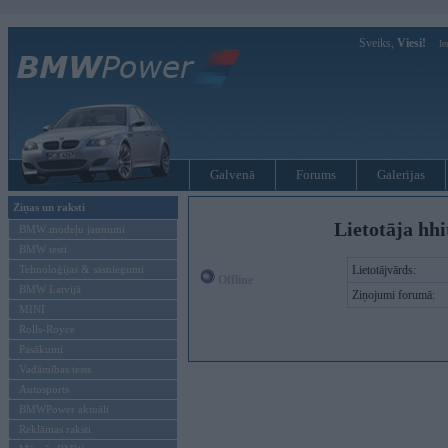
Sveiks,
Viesi!
Ie
Galvenā
Forums
Galerijas
Ziņas un raksti
Lietotāja hhi
BMW modeļu jaunumi
BMW testi
Tehnoloģijas & sasniegumi
Lietotājvārds:
Offline
BMW Latvijā
Ziņojumi forumā:
MINI
Rolls-Royce
Pasākumi
Vadāmības tests
Autosports
BMWPower aktuāli
Reklāmas raksti