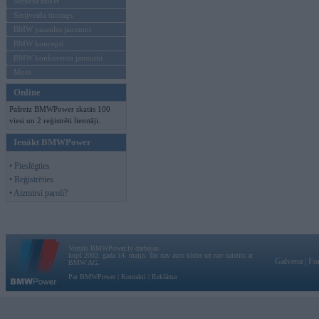
Mēneša BMW
Sērijveida tūnings
BMW pasaules jaunumi
BMW koncepti
BMW konkurentu jaunumi
Moto
Online
Pašreiz BMWPower skatās 100
viesi un 2 reģistrēti lietotāji.
Ienākt BMWPower
• Pieslēgties
• Reģistrēties
• Aizmirsi paroli?
Vortāls BMWPower.lv darbojas
kopš 2002. gada 14. maija. Tas nav auto klubs un nav saistīts ar
Galvena
|
Fo
BMW AG.
Par BMWPower
|
Kontakti
|
Reklāma