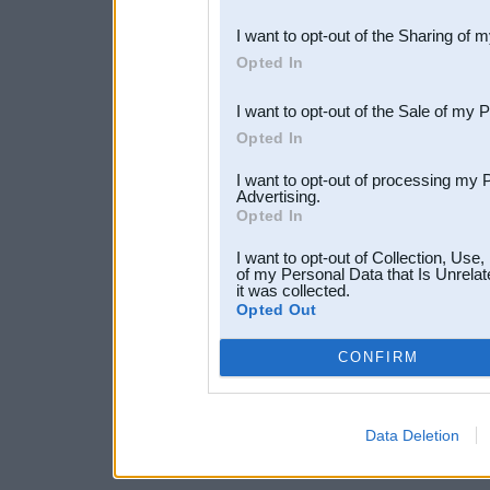
also be disclosed by us to 
I want to opt-out of the Sharing of 
Downstream Participants
th
Opted In
third parties.
I want to opt-out of the Sale of my 
Opted In
I want to opt-out of processing my 
Advertising.
Opted In
I want to opt-out of Collection, Use
of my Personal Data that Is Unrelat
it was collected.
Opted Out
CONFIRM
Data Deletion