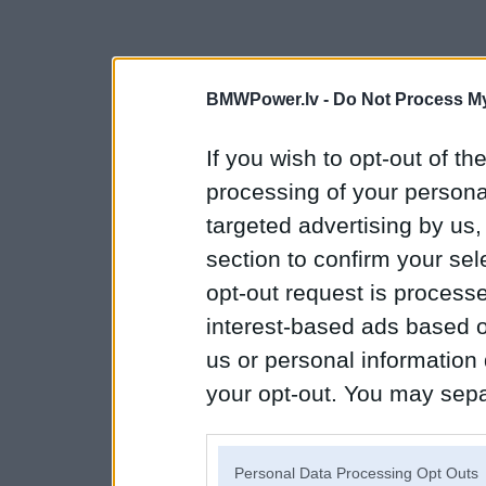
BMWPower.lv -
Do Not Process My
If you wish to opt-out of the
processing of your personal
targeted advertising by us
section to confirm your sel
opt-out request is proces
interest-based ads based o
us or personal information d
your opt-out. You may separ
disclosure of your personal
IAB’s list of downstream pa
Personal Data Processing Opt Outs