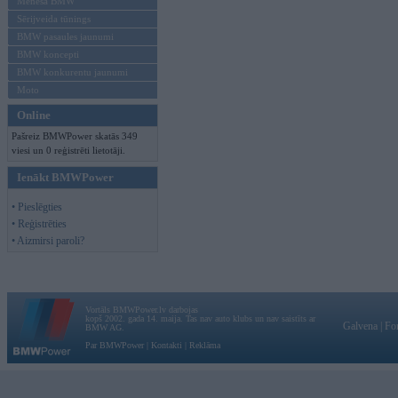
Mēneša BMW
Sērijveida tūnings
BMW pasaules jaunumi
BMW koncepti
BMW konkurentu jaunumi
Moto
Online
Pašreiz BMWPower skatās 349
viesi un 0 reģistrēti lietotāji.
Ienākt BMWPower
• Pieslēgties
• Reģistrēties
• Aizmirsi paroli?
Vortāls BMWPower.lv darbojas
kopš 2002. gada 14. maija. Tas nav auto klubs un nav saistīts ar
Galvena
|
Fo
BMW AG.
Par BMWPower
|
Kontakti
|
Reklāma