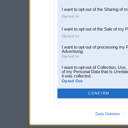
also be disclosed by us to 
I want to opt-out of the Sharing of 
Downstream Participants
th
Opted In
third parties.
I want to opt-out of the Sale of my 
Opted In
I want to opt-out of processing my 
Advertising.
Opted In
I want to opt-out of Collection, Use
of my Personal Data that Is Unrelat
it was collected.
Opted Out
CONFIRM
Data Deletion