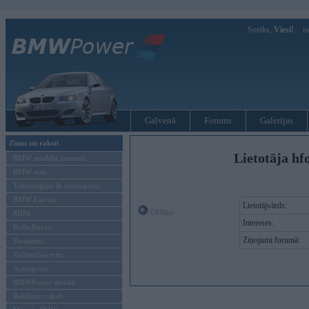
Sveiks,
Viesi!
Ie
Galvenā
Forums
Galerijas
Ziņas un raksti
Lietotāja hf
BMW modeļu jaunumi
BMW testi
Tehnoloģijas & sasniegumi
BMW Latvijā
Lietotājvārds:
Offline
MINI
Intereses:
Rolls-Royce
Ziņojumi forumā:
Pasākumi
Vadāmības tests
Autosports
BMWPower aktuāli
Reklāmas raksti