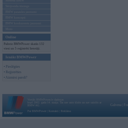
Mēneša BMW
Sērijveida tūnings
BMW pasaules jaunumi
BMW koncepti
BMW konkurentu jaunumi
Moto
Online
Pašreiz BMWPower skatās 132
viesi un 5 reģistrēti lietotāji.
Ienākt BMWPower
• Pieslēgties
• Reģistrēties
• Aizmirsi paroli?
Vortāls BMWPower.lv darbojas
kopš 2002. gada 14. maija. Tas nav auto klubs un nav saistīts ar
Galvena
|
Fo
BMW AG.
Par BMWPower
|
Kontakti
|
Reklāma