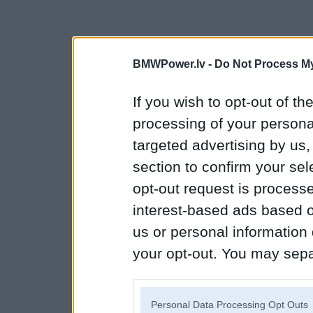
BMWPower.lv -
Do Not Process My
If you wish to opt-out of the
processing of your personal
targeted advertising by us
section to confirm your sel
opt-out request is proces
interest-based ads based o
us or personal information d
your opt-out. You may separ
disclosure of your personal
IAB’s list of downstream pa
Personal Data Processing Opt Outs