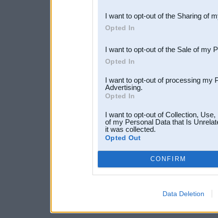
also be disclosed by us to 
I want to opt-out of the Sharing of 
Downstream Participants
th
Opted In
third parties.
I want to opt-out of the Sale of my 
Opted In
I want to opt-out of processing my 
Advertising.
Opted In
I want to opt-out of Collection, Use
of my Personal Data that Is Unrelat
it was collected.
Opted Out
CONFIRM
Data Deletion