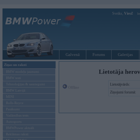
Sveiks,
Viesi!
Ie
Galvenā
Forums
Galerijas
Ziņas un raksti
Lietotāja herov
BMW modeļu jaunumi
BMW testi
Tehnoloģijas & sasniegumi
Lietotājvārds:
Offline
BMW Latvijā
Ziņojumi forumā:
MINI
Rolls-Royce
Pasākumi
Vadāmības tests
Autosports
BMWPower aktuāli
Reklāmas raksti