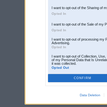
also be disclosed by us to 
I want to opt-out of the Sharing of 
Downstream Participants
th
Opted In
third parties.
I want to opt-out of the Sale of my 
Opted In
I want to opt-out of processing my 
Advertising.
Opted In
I want to opt-out of Collection, Use
of my Personal Data that Is Unrelat
it was collected.
Opted Out
CONFIRM
Data Deletion