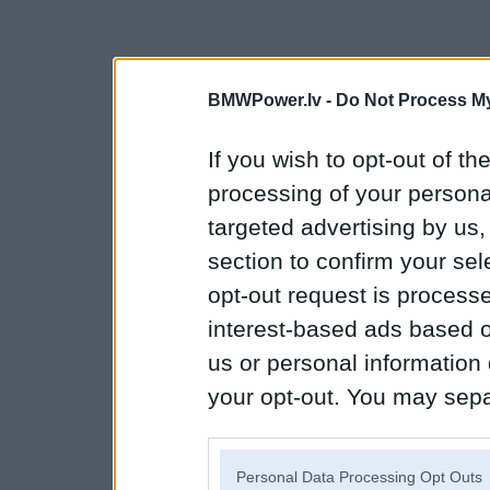
BMWPower.lv -
Do Not Process My
If you wish to opt-out of the
processing of your personal
targeted advertising by us
section to confirm your sel
opt-out request is proces
interest-based ads based o
us or personal information d
your opt-out. You may separ
disclosure of your personal
IAB’s list of downstream pa
Personal Data Processing Opt Outs