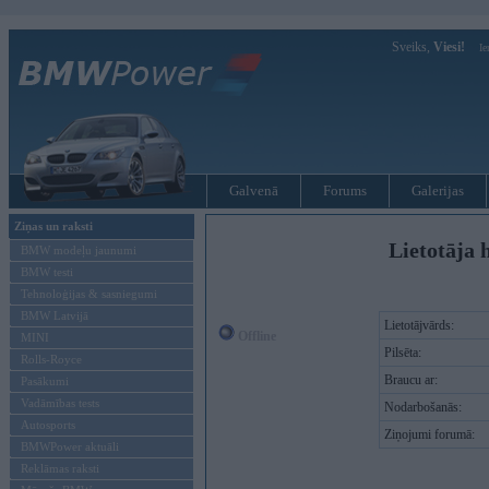
Sveiks,
Viesi!
Ie
Galvenā
Forums
Galerijas
Ziņas un raksti
Lietotāja 
BMW modeļu jaunumi
BMW testi
Tehnoloģijas & sasniegumi
BMW Latvijā
Lietotājvārds:
Offline
MINI
Pilsēta:
Rolls-Royce
Braucu ar:
Pasākumi
Vadāmības tests
Nodarbošanās:
Autosports
Ziņojumi forumā:
BMWPower aktuāli
Reklāmas raksti