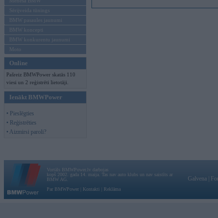
Mēneša BMW
Sērijveida tūnings
BMW pasaules jaunumi
BMW koncepti
BMW konkurentu jaunumi
Moto
Online
Pašreiz BMWPower skatās 110
viesi un 2 reģistrēti lietotāji.
Ienākt BMWPower
• Pieslēgties
• Reģistrēties
• Aizmirsi paroli?
Vortāls BMWPower.lv darbojas
kopš 2002. gada 14. maija. Tas nav auto klubs un nav saistīts ar
Galvena
|
Fo
BMW AG.
Par BMWPower
|
Kontakti
|
Reklāma