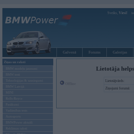
Sveiks,
Viesi!
Ie
Galvenā
Forums
Galerijas
Ziņas un raksti
Lietotāja help
BMW modeļu jaunumi
BMW testi
Tehnoloģijas & sasniegumi
Lietotājvārds:
Offline
BMW Latvijā
Ziņojumi forumā:
MINI
Rolls-Royce
Pasākumi
Vadāmības tests
Autosports
BMWPower aktuāli
Reklāmas raksti