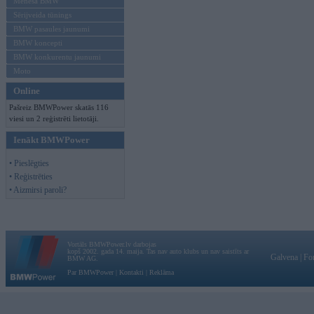
Mēneša BMW
Sērijveida tūnings
BMW pasaules jaunumi
BMW koncepti
BMW konkurentu jaunumi
Moto
Online
Pašreiz BMWPower skatās 116
viesi un 2 reģistrēti lietotāji.
Ienākt BMWPower
• Pieslēgties
• Reģistrēties
• Aizmirsi paroli?
Vortāls BMWPower.lv darbojas
kopš 2002. gada 14. maija. Tas nav auto klubs un nav saistīts ar
Galvena
|
Fo
BMW AG.
Par BMWPower
|
Kontakti
|
Reklāma