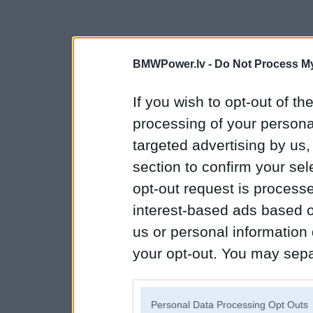
BMWPower.lv -
Do Not Process My
If you wish to opt-out of the
processing of your personal
targeted advertising by us
section to confirm your sel
opt-out request is proces
interest-based ads based o
us or personal information d
your opt-out. You may separ
disclosure of your personal
IAB’s list of downstream pa
Personal Data Processing Opt Outs