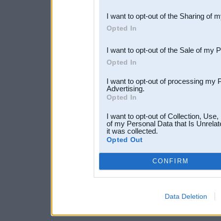
also be disclosed by us to 
I want to opt-out of the Sharing of 
Downstream Participants
th
Opted In
third parties.
I want to opt-out of the Sale of my 
Opted In
I want to opt-out of processing my 
Advertising.
Opted In
I want to opt-out of Collection, Use
of my Personal Data that Is Unrelat
it was collected.
Opted Out
CONFIRM
Data Deletion