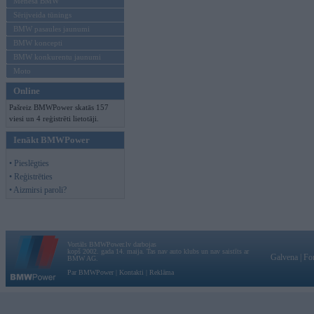
Mēneša BMW
Sērijveida tūnings
BMW pasaules jaunumi
BMW koncepti
BMW konkurentu jaunumi
Moto
Online
Pašreiz BMWPower skatās 157
viesi un 4 reģistrēti lietotāji.
Ienākt BMWPower
• Pieslēgties
• Reģistrēties
• Aizmirsi paroli?
Vortāls BMWPower.lv darbojas
kopš 2002. gada 14. maija. Tas nav auto klubs un nav saistīts ar
Galvena
|
Fo
BMW AG.
Par BMWPower
|
Kontakti
|
Reklāma