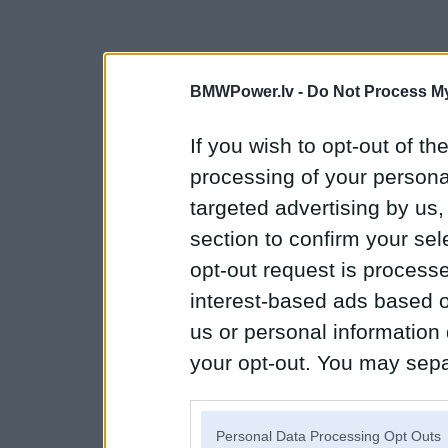
BMWPower.lv -
Do Not Process My
If you wish to opt-out of the
processing of your personal
targeted advertising by us
section to confirm your sel
opt-out request is proces
interest-based ads based o
us or personal information d
your opt-out. You may separ
disclosure of your personal
IAB’s list of downstream pa
Personal Data Processing Opt Outs