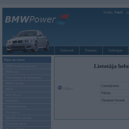
Sveiks,
Viesi!
Ie
Galvenā
Forums
Galerijas
Ziņas un raksti
Lietotāja hel
BMW modeļu jaunumi
BMW testi
Tehnoloģijas & sasniegumi
BMW Latvijā
Lietotājvārds:
Offline
MINI
Pilsēta:
Rolls-Royce
Ziņojumi forumā:
Pasākumi
Vadāmības tests
Autosports
BMWPower aktuāli
Reklāmas raksti