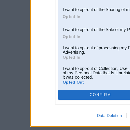
also be disclosed by us to 
I want to opt-out of the Sharing of 
Downstream Participants
th
Opted In
third parties.
I want to opt-out of the Sale of my 
Opted In
I want to opt-out of processing my 
Advertising.
Opted In
I want to opt-out of Collection, Use
of my Personal Data that Is Unrelat
it was collected.
Opted Out
CONFIRM
Data Deletion