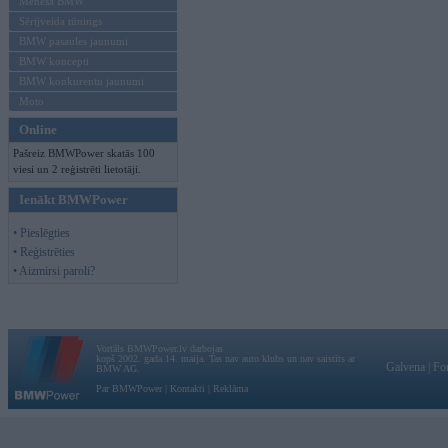
Mēneša BMW
Sērijveida tūnings
BMW pasaules jaunumi
BMW koncepti
BMW konkurentu jaunumi
Moto
Online
Pašreiz BMWPower skatās 100
viesi un 2 reģistrēti lietotāji.
Ienākt BMWPower
• Pieslēgties
• Reģistrēties
• Aizmirsi paroli?
Vortāls BMWPower.lv darbojas
kopš 2002. gada 14. maija. Tas nav auto klubs un nav saistīts ar
Galvena
|
Fo
BMW AG.
Par BMWPower
|
Kontakti
|
Reklāma