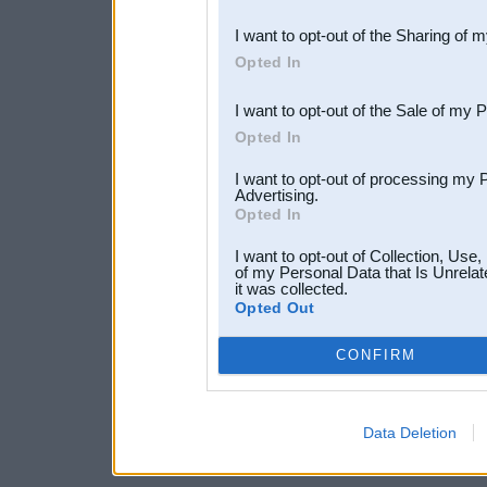
also be disclosed by us to 
I want to opt-out of the Sharing of 
Downstream Participants
th
Opted In
third parties.
I want to opt-out of the Sale of my 
Opted In
I want to opt-out of processing my 
Advertising.
Opted In
I want to opt-out of Collection, Use
of my Personal Data that Is Unrelat
it was collected.
Opted Out
CONFIRM
Data Deletion