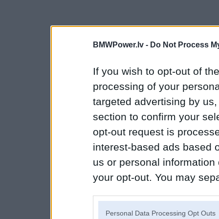
BMWPower.lv -
Do Not Process My
If you wish to opt-out of the
processing of your personal
targeted advertising by us
section to confirm your sel
opt-out request is proces
interest-based ads based o
us or personal information d
your opt-out. You may separ
disclosure of your personal
IAB’s list of downstream pa
Personal Data Processing Opt Outs