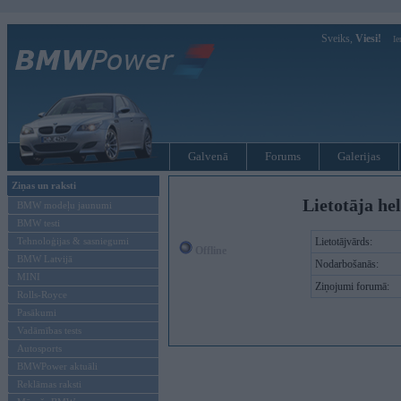
Sveiks,
Viesi!
Ie
Galvenā
Forums
Galerijas
Ziņas un raksti
Lietotāja he
BMW modeļu jaunumi
BMW testi
Tehnoloģijas & sasniegumi
Lietotājvārds:
Offline
BMW Latvijā
Nodarbošanās:
MINI
Ziņojumi forumā:
Rolls-Royce
Pasākumi
Vadāmības tests
Autosports
BMWPower aktuāli
Reklāmas raksti