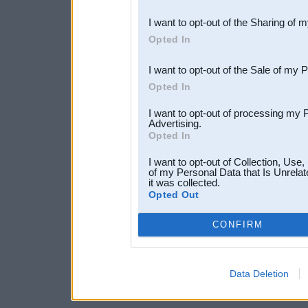
also be disclosed by us to 
I want to opt-out of the Sharing of 
Downstream Participants
th
Opted In
third parties.
I want to opt-out of the Sale of my 
Opted In
I want to opt-out of processing my 
Advertising.
Opted In
I want to opt-out of Collection, Use
of my Personal Data that Is Unrelat
it was collected.
Opted Out
CONFIRM
Data Deletion