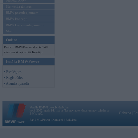
Mēneša BMW
Sērijveida tūnings
BMW pasaules jaunumi
BMW koncepti
BMW konkurentu jaunumi
Moto
Online
Pašreiz BMWPower skatās 140
viesi un 4 reģistrēti lietotāji.
Ienākt BMWPower
• Pieslēgties
• Reģistrēties
• Aizmirsi paroli?
Vortāls BMWPower.lv darbojas
kopš 2002. gada 14. maija. Tas nav auto klubs un nav saistīts ar
Galvena
|
Fo
BMW AG.
Par BMWPower
|
Kontakti
|
Reklāma