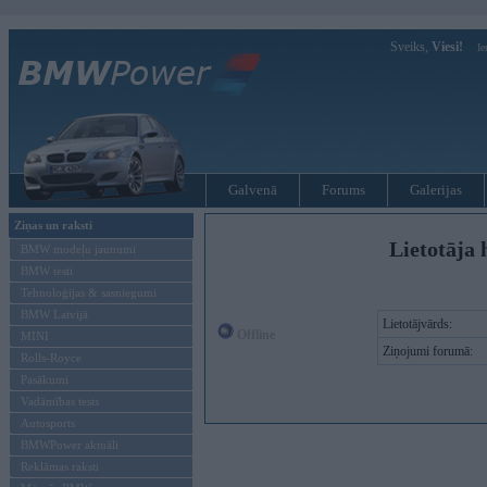
Sveiks,
Viesi!
Ie
Galvenā
Forums
Galerijas
Ziņas un raksti
Lietotāja 
BMW modeļu jaunumi
BMW testi
Tehnoloģijas & sasniegumi
BMW Latvijā
Lietotājvārds:
Offline
MINI
Ziņojumi forumā:
Rolls-Royce
Pasākumi
Vadāmības tests
Autosports
BMWPower aktuāli
Reklāmas raksti