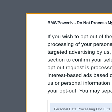
BMWPower.lv -
Do Not Process My
If you wish to opt-out of the
processing of your personal
targeted advertising by us
section to confirm your sel
opt-out request is proces
interest-based ads based o
us or personal information d
your opt-out. You may separ
disclosure of your personal
IAB’s list of downstream pa
Personal Data Processing Opt Outs