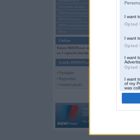
Mēneša BMW
Persona
Sērijveida tūnings
BMW pasaules jaunumi
I want t
BMW koncepti
Opted 
BMW konkurentu jaunumi
Moto
I want t
Online
Opted 
Pašreiz BMWPower skatās 91 viesi
un 4 reģistrēti lietotāji.
I want 
Advertis
Ienākt BMWPower
Opted 
• Pieslēgties
• Reģistrēties
I want t
of my P
• Aizmirsi paroli?
was col
Opted 
Vortāls BMWPower.lv darbojas
kopš 2002. gada 14. maija. Tas nav auto klubs
BMW AG.
Par BMWPower
|
Kontakti
|
Reklāma