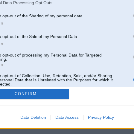
l Data Processing Opt Outs
o opt-out of the Sharing of my personal data.
In
o opt-out of the Sale of my Personal Data.
In
to opt-out of processing my Personal Data for Targeted
ing.
In
o opt-out of Collection, Use, Retention, Sale, and/or Sharing
ersonal Data that Is Unrelated with the Purposes for which it
lected.
Out
CONFIRM
 un nav saistīts ar
Galvena
|
Forums
|
Galerijas
|
Reģistrācija
|
Lietotaāji
|
Meklētājs
|
Reklā
Data Deletion
Data Access
Privacy Policy