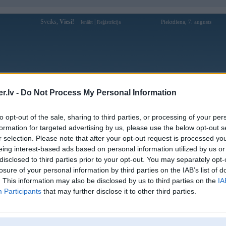
Sveiks,
Viesi!
|
Piektdiena, 7. augusts
Ienākt
Reģistrācija
Forums
Galerijas
Reģistrācija
Lietotāji
Meklētājs
.lv -
Do Not Process My Personal Information
Lietotāja heebelis profils
to opt-out of the sale, sharing to third parties, or processing of your per
formation for targeted advertising by us, please use the below opt-out s
Lietotājvārds:
heebelis
r selection. Please note that after your opt-out request is processed y
eing interest-based ads based on personal information utilized by us or
Ziņojumi forumā:
4
disclosed to third parties prior to your opt-out. You may separately opt-
Pēdējie ziņojumi forumā
[
]
losure of your personal information by third parties on the IAB’s list of
. This information may also be disclosed by us to third parties on the
IA
Participants
that may further disclose it to other third parties.