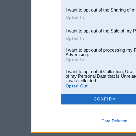
also be disclosed by us to 
I want to opt-out of the Sharing of 
Downstream Participants
th
Opted In
third parties.
I want to opt-out of the Sale of my 
Opted In
I want to opt-out of processing my 
Advertising.
Opted In
I want to opt-out of Collection, Use
of my Personal Data that Is Unrelat
it was collected.
Opted Out
CONFIRM
Data Deletion