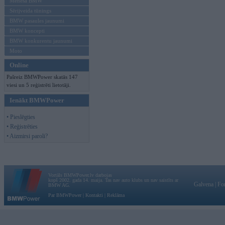
Mēneša BMW
Sērijveida tūnings
BMW pasaules jaunumi
BMW koncepti
BMW konkurentu jaunumi
Moto
Online
Pašreiz BMWPower skatās 147
viesi un 5 reģistrēti lietotāji.
Ienākt BMWPower
• Pieslēgties
• Reģistrēties
• Aizmirsi paroli?
Vortāls BMWPower.lv darbojas
kopš 2002. gada 14. maija. Tas nav auto klubs un nav saistīts ar
Galvena
|
Fo
BMW AG.
Par BMWPower
|
Kontakti
|
Reklāma