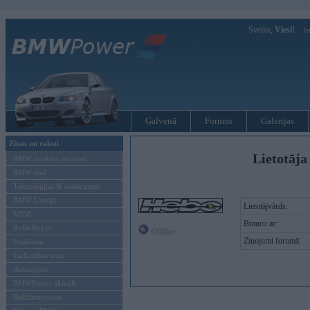
Sveiks,
Viesi!
Ie
Galvenā
Forums
Galerijas
Ziņas un raksti
Lietotāja
BMW modeļu jaunumi
BMW testi
Tehnoloģijas & sasniegumi
BMW Latvijā
Lietotājvārds:
MINI
Braucu ar:
Rolls-Royce
Offline
Ziņojumi forumā:
Pasākumi
Vadāmības tests
Autosports
BMWPower aktuāli
Reklāmas raksti