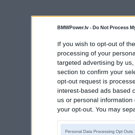
BMWPower.lv -
Do Not Process My
If you wish to opt-out of the
processing of your personal
targeted advertising by us
section to confirm your sel
opt-out request is proces
interest-based ads based o
us or personal information d
your opt-out. You may separ
disclosure of your personal
IAB’s list of downstream pa
Personal Data Processing Opt Outs