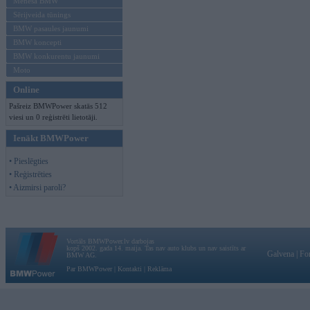
Mēneša BMW
Sērijveida tūnings
BMW pasaules jaunumi
BMW koncepti
BMW konkurentu jaunumi
Moto
Online
Pašreiz BMWPower skatās 512
viesi un 0 reģistrēti lietotāji.
Ienākt BMWPower
• Pieslēgties
• Reģistrēties
• Aizmirsi paroli?
Vortāls BMWPower.lv darbojas
kopš 2002. gada 14. maija. Tas nav auto klubs un nav saistīts ar
Galvena
|
Fo
BMW AG.
Par BMWPower
|
Kontakti
|
Reklāma