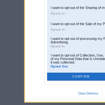
also be disclosed by us to 
I want to opt-out of the Sharing of 
Downstream Participants
th
Opted In
third parties.
I want to opt-out of the Sale of my 
Opted In
I want to opt-out of processing my 
Advertising.
Opted In
I want to opt-out of Collection, Use
of my Personal Data that Is Unrelat
it was collected.
Opted Out
CONFIRM
Data Deletion