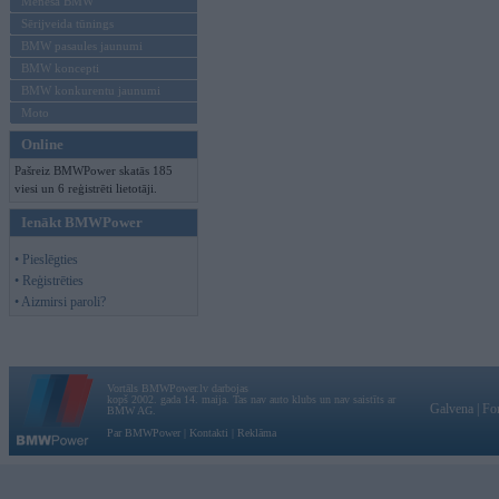
Mēneša BMW
Sērijveida tūnings
BMW pasaules jaunumi
BMW koncepti
BMW konkurentu jaunumi
Moto
Online
Pašreiz BMWPower skatās 185
viesi un 6 reģistrēti lietotāji.
Ienākt BMWPower
• Pieslēgties
• Reģistrēties
• Aizmirsi paroli?
Vortāls BMWPower.lv darbojas
kopš 2002. gada 14. maija. Tas nav auto klubs un nav saistīts ar
Galvena
|
Fo
BMW AG.
Par BMWPower
|
Kontakti
|
Reklāma