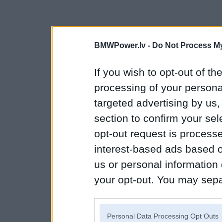
BMWPower.lv -
Do Not Process My
If you wish to opt-out of the
processing of your personal
targeted advertising by us
section to confirm your sel
opt-out request is proces
interest-based ads based o
us or personal information d
your opt-out. You may separ
disclosure of your personal
IAB’s list of downstream pa
Personal Data Processing Opt Outs