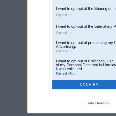
also be disclosed by us to 
I want to opt-out of the Sharing of 
Downstream Participants
th
Opted In
third parties.
I want to opt-out of the Sale of my 
Opted In
I want to opt-out of processing my 
Advertising.
Opted In
I want to opt-out of Collection, Use
of my Personal Data that Is Unrelat
it was collected.
Opted Out
CONFIRM
Data Deletion