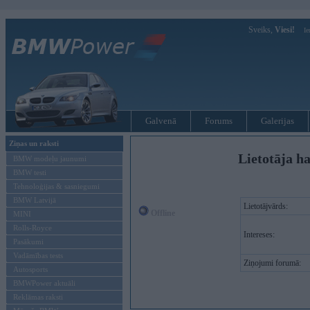
Sveiks,
Viesi!
Ie
Galvenā
Forums
Galerijas
Ziņas un raksti
Lietotāja h
BMW modeļu jaunumi
BMW testi
Tehnoloģijas & sasniegumi
BMW Latvijā
Lietotājvārds:
Offline
MINI
Rolls-Royce
Intereses:
Pasākumi
Vadāmības tests
Ziņojumi forumā:
Autosports
BMWPower aktuāli
Reklāmas raksti