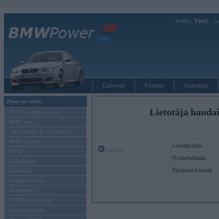
Sveiks,
Viesi!
Ie
Galvenā
Forums
Galerijas
Ziņas un raksti
Lietotāja hauda
BMW modeļu jaunumi
BMW testi
Tehnoloģijas & sasniegumi
BMW Latvijā
Lietotājvārds:
Offline
MINI
Nodarbošanās:
Rolls-Royce
Ziņojumi forumā:
Pasākumi
Vadāmības tests
Autosports
BMWPower aktuāli
Reklāmas raksti