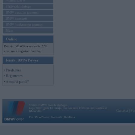
Mēneša BMW
Sērijveida tūnings
BMW pasaules jaunumi
BMW koncepti
BMW konkurentu jaunumi
Moto
Online
Pašreiz BMWPower skatās 220
viesi un 7 reģistrēti lietotāji.
Ienākt BMWPower
• Pieslēgties
• Reģistrēties
• Aizmirsi paroli?
Vortāls BMWPower.lv darbojas
kopš 2002. gada 14. maija. Tas nav auto klubs un nav saistīts ar
Galvena
|
Fo
BMW AG.
Par BMWPower
|
Kontakti
|
Reklāma