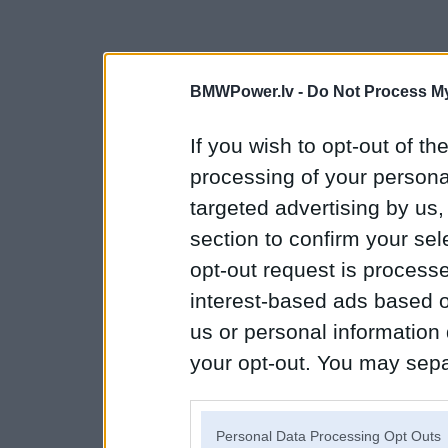
BMWPower.lv -
Do Not Process My
If you wish to opt-out of the
processing of your personal
targeted advertising by us
section to confirm your sel
opt-out request is proces
interest-based ads based o
us or personal information d
your opt-out. You may separ
disclosure of your personal
IAB’s list of downstream pa
Personal Data Processing Opt Outs