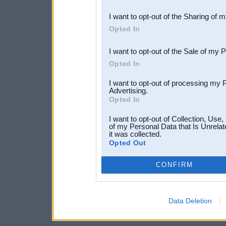
also be disclosed by us to 
I want to opt-out of the Sharing of 
Downstream Participants
th
Opted In
third parties.
I want to opt-out of the Sale of my 
Opted In
I want to opt-out of processing my 
Advertising.
Opted In
I want to opt-out of Collection, Use
of my Personal Data that Is Unrelat
it was collected.
Opted Out
CONFIRM
Data Deletion