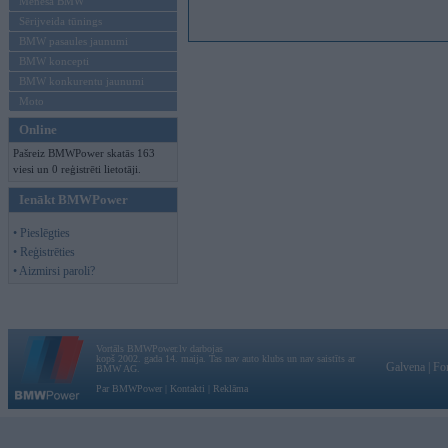
Mēneša BMW
Sērijveida tūnings
BMW pasaules jaunumi
BMW koncepti
BMW konkurentu jaunumi
Moto
Online
Pašreiz BMWPower skatās 163
viesi un 0 reģistrēti lietotāji.
Ienākt BMWPower
• Pieslēgties
• Reģistrēties
• Aizmirsi paroli?
Vortāls BMWPower.lv darbojas
kopš 2002. gada 14. maija. Tas nav auto klubs un nav saistīts ar
Galvena
|
Fo
BMW AG.
Par BMWPower
|
Kontakti
|
Reklāma