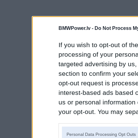
BMWPower.lv -
Do Not Process My
If you wish to opt-out of the
processing of your personal
targeted advertising by us
section to confirm your sel
opt-out request is proces
interest-based ads based o
us or personal information d
your opt-out. You may separ
disclosure of your personal
IAB’s list of downstream pa
Personal Data Processing Opt Outs