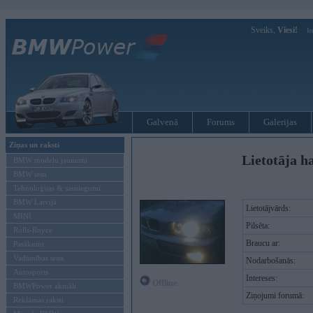
Sveiks,
Viesi!
Ie
Galvenā
Forums
Galerijas
Ziņas un raksti
Lietotāja h
BMW modeļu jaunumi
BMW testi
Tehnoloģijas & sasniegumi
BMW Latvijā
Lietotājvārds:
MINI
Pilsēta:
Rolls-Royce
Braucu ar:
Pasākumi
Vadāmības tests
Nodarbošanās:
Autosports
Intereses:
Offline
BMWPower aktuāli
Ziņojumi forumā:
Reklāmas raksti