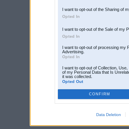
also be disclosed by us to 
I want to opt-out of the Sharing of 
Downstream Participants
th
Opted In
third parties.
I want to opt-out of the Sale of my 
Opted In
I want to opt-out of processing my 
Advertising.
Opted In
I want to opt-out of Collection, Use
of my Personal Data that Is Unrelat
it was collected.
Opted Out
CONFIRM
Data Deletion