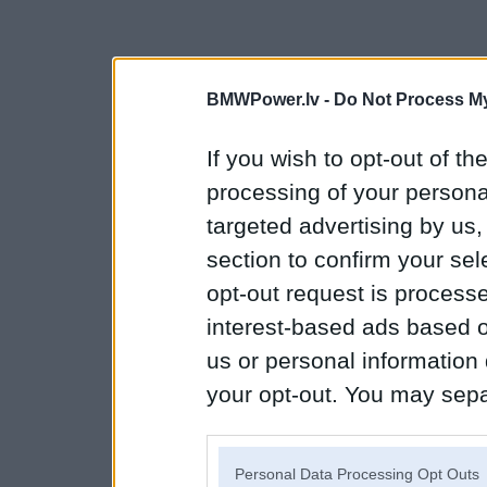
BMWPower.lv -
Do Not Process My
If you wish to opt-out of the
processing of your personal
targeted advertising by us
section to confirm your sel
opt-out request is proces
interest-based ads based o
us or personal information d
your opt-out. You may separ
disclosure of your personal
IAB’s list of downstream pa
Personal Data Processing Opt Outs