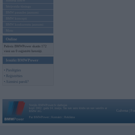
Mēneša BMW
Sērijveida tūnings
BMW pasaules jaunumi
BMW koncepti
BMW konkurentu jaunumi
Moto
Online
Pašreiz BMWPower skatās 172
viesi un 0 reģistrēti lietotāji.
Ienākt BMWPower
• Pieslēgties
• Reģistrēties
• Aizmirsi paroli?
Vortāls BMWPower.lv darbojas
kopš 2002. gada 14. maija. Tas nav auto klubs un nav saistīts ar
Galvena
|
Fo
BMW AG.
Par BMWPower
|
Kontakti
|
Reklāma