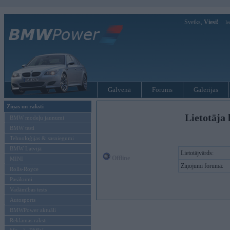
Sveiks,
Viesi!
Ie
Galvenā
Forums
Galerijas
Ziņas un raksti
Lietotāja 
BMW modeļu jaunumi
BMW testi
Tehnoloģijas & sasniegumi
BMW Latvijā
Lietotājvārds:
Offline
MINI
Ziņojumi forumā:
Rolls-Royce
Pasākumi
Vadāmības tests
Autosports
BMWPower aktuāli
Reklāmas raksti