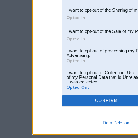
also be disclosed by us to 
I want to opt-out of the Sharing of 
Downstream Participants
th
Opted In
third parties.
I want to opt-out of the Sale of my 
Opted In
I want to opt-out of processing my 
Advertising.
Opted In
I want to opt-out of Collection, Use
of my Personal Data that Is Unrelat
it was collected.
Opted Out
CONFIRM
Data Deletion