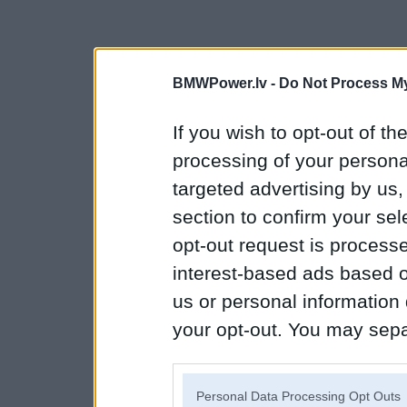
BMWPower.lv -
Do Not Process My
If you wish to opt-out of the
processing of your personal
targeted advertising by us
section to confirm your sel
opt-out request is proces
interest-based ads based o
us or personal information d
your opt-out. You may separ
disclosure of your personal
IAB’s list of downstream pa
Personal Data Processing Opt Outs