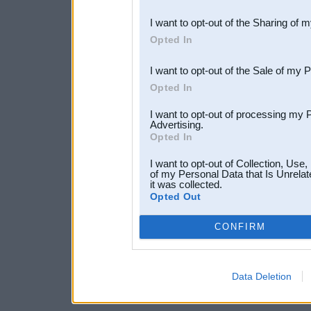
also be disclosed by us to 
I want to opt-out of the Sharing of 
Downstream Participants
th
Opted In
third parties.
I want to opt-out of the Sale of my 
Opted In
I want to opt-out of processing my 
Advertising.
Opted In
I want to opt-out of Collection, Use
of my Personal Data that Is Unrelat
it was collected.
Opted Out
CONFIRM
Data Deletion