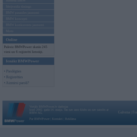
Mēneša BMW
Sērijveida tūnings
BMW pasaules jaunumi
BMW koncepti
BMW konkurentu jaunumi
Moto
Online
Pašreiz BMWPower skatās 245
viesi un 6 reģistrēti lietotāji.
Ienākt BMWPower
• Pieslēgties
• Reģistrēties
• Aizmirsi paroli?
Vortāls BMWPower.lv darbojas
kopš 2002. gada 14. maija. Tas nav auto klubs un nav saistīts ar
Galvena
|
Fo
BMW AG.
Par BMWPower
|
Kontakti
|
Reklāma