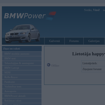
Sveiks,
Viesi!
Ie
Galvenā
Forums
Galerijas
Ziņas un raksti
Lietotāja happy
BMW modeļu jaunumi
BMW testi
Tehnoloģijas & sasniegumi
Lietotājvārds:
Offline
BMW Latvijā
Ziņojumi forumā:
MINI
Rolls-Royce
Pasākumi
Vadāmības tests
Autosports
BMWPower aktuāli
Reklāmas raksti