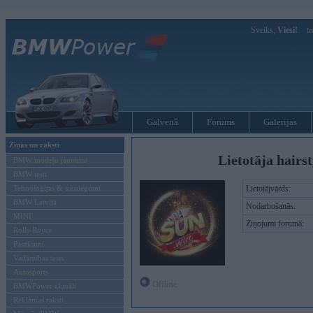
Sveiks,
Viesi!
Ie
Galvenā
Forums
Galerijas
Ziņas un raksti
Lietotāja hairst
BMW modeļu jaunumi
BMW testi
Tehnoloģijas & sasniegumi
Lietotājvārds:
BMW Latvijā
Nodarbošanās:
MINI
Ziņojumi forumā:
Rolls-Royce
Pasākumi
Vadāmības tests
Autosports
Offline
BMWPower aktuāli
Reklāmas raksti