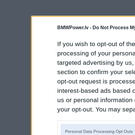
BMWPower.lv -
Do Not Process My
If you wish to opt-out of the
processing of your personal
targeted advertising by us
section to confirm your sel
opt-out request is proces
interest-based ads based o
us or personal information d
your opt-out. You may separ
disclosure of your personal
IAB’s list of downstream pa
Personal Data Processing Opt Outs