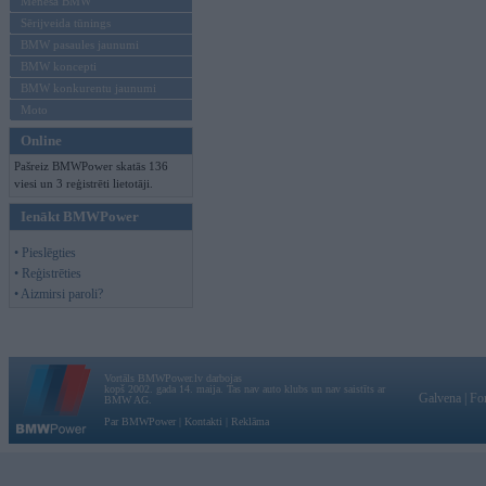
Mēneša BMW
Sērijveida tūnings
BMW pasaules jaunumi
BMW koncepti
BMW konkurentu jaunumi
Moto
Online
Pašreiz BMWPower skatās 136
viesi un 3 reģistrēti lietotāji.
Ienākt BMWPower
• Pieslēgties
• Reģistrēties
• Aizmirsi paroli?
Vortāls BMWPower.lv darbojas
kopš 2002. gada 14. maija. Tas nav auto klubs un nav saistīts ar
Galvena
|
Fo
BMW AG.
Par BMWPower
|
Kontakti
|
Reklāma