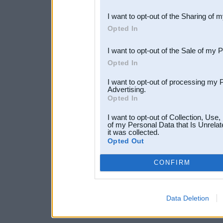
also be disclosed by us to 
I want to opt-out of the Sharing of 
Downstream Participants
th
Opted In
third parties.
I want to opt-out of the Sale of my 
Opted In
I want to opt-out of processing my 
Advertising.
Opted In
I want to opt-out of Collection, Use
of my Personal Data that Is Unrelat
it was collected.
Opted Out
CONFIRM
Data Deletion