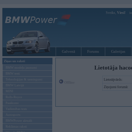
Sveiks,
Viesi!
Ie
Galvenā
Forums
Galerijas
Ziņas un raksti
Lietotāja haco
BMW modeļu jaunumi
BMW testi
Tehnoloģijas & sasniegumi
Lietotājvārds:
Offline
BMW Latvijā
Ziņojumi forumā:
MINI
Rolls-Royce
Pasākumi
Vadāmības tests
Autosports
BMWPower aktuāli
Reklāmas raksti