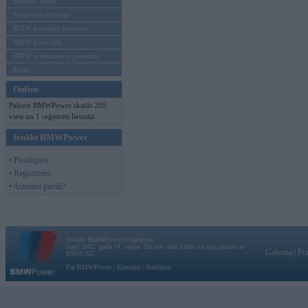
Mēneša BMW
Sērijveida tūnings
BMW pasaules jaunumi
BMW koncepti
BMW konkurentu jaunumi
Moto
Online
Pašreiz BMWPower skatās 205
viesi un 1 reģistrēti lietotāji.
Ienākt BMWPower
• Pieslēgties
• Reģistrēties
• Aizmirsi paroli?
Vortāls BMWPower.lv darbojas
kopš 2002. gada 14. maija. Tas nav auto klubs un nav saistīts ar
Galvena
|
Fo
BMW AG.
Par BMWPower
|
Kontakti
|
Reklāma