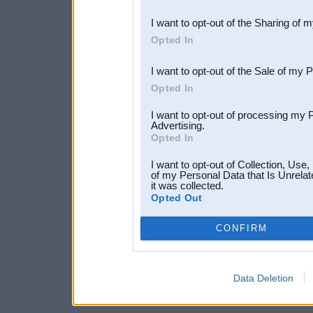
also be disclosed by us to 
I want to opt-out of the Sharing of 
Downstream Participants
th
Opted In
third parties.
I want to opt-out of the Sale of my 
Opted In
I want to opt-out of processing my 
Advertising.
Opted In
I want to opt-out of Collection, Use
of my Personal Data that Is Unrelat
it was collected.
Opted Out
CONFIRM
Data Deletion