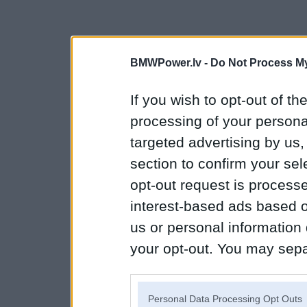
BMWPower.lv -
Do Not Process My
If you wish to opt-out of the
processing of your personal
targeted advertising by us
section to confirm your sel
opt-out request is proces
interest-based ads based o
us or personal information d
your opt-out. You may separ
disclosure of your personal
IAB’s list of downstream pa
Personal Data Processing Opt Outs