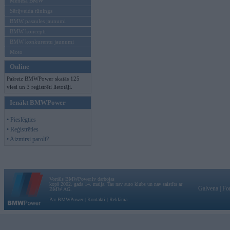
Mēneša BMW
Sērijveida tūnings
BMW pasaules jaunumi
BMW koncepti
BMW konkurentu jaunumi
Moto
Online
Pašreiz BMWPower skatās 125
viesi un 3 reģistrēti lietotāji.
Ienākt BMWPower
• Pieslēgties
• Reģistrēties
• Aizmirsi paroli?
Vortāls BMWPower.lv darbojas
kopš 2002. gada 14. maija. Tas nav auto klubs un nav saistīts ar
Galvena
|
Fo
BMW AG.
Par BMWPower
|
Kontakti
|
Reklāma