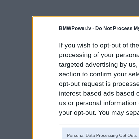
BMWPower.lv -
Do Not Process My
If you wish to opt-out of the
processing of your personal
targeted advertising by us
section to confirm your sel
opt-out request is proces
interest-based ads based o
us or personal information d
your opt-out. You may separ
disclosure of your personal
IAB’s list of downstream pa
Personal Data Processing Opt Outs