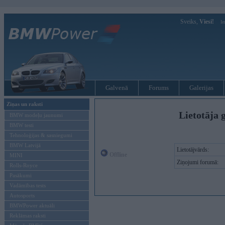
Sveiks,
Viesi!
Ie
Galvenā
Forums
Galerijas
Ziņas un raksti
Lietotāja g
BMW modeļu jaunumi
BMW testi
Tehnoloģijas & sasniegumi
BMW Latvijā
Lietotājvārds:
Offline
MINI
Ziņojumi forumā:
Rolls-Royce
Pasākumi
Vadāmības tests
Autosports
BMWPower aktuāli
Reklāmas raksti