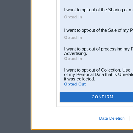
also be disclosed by us to 
I want to opt-out of the Sharing of 
Downstream Participants
th
Opted In
third parties.
I want to opt-out of the Sale of my 
Opted In
I want to opt-out of processing my 
Advertising.
Opted In
I want to opt-out of Collection, Use
of my Personal Data that Is Unrelat
it was collected.
Opted Out
CONFIRM
Data Deletion