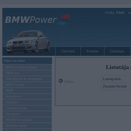
Sveiks,
Viesi!
Ie
Galvenā
Forums
Galerijas
Ziņas un raksti
Lietotāja 
BMW modeļu jaunumi
BMW testi
Tehnoloģijas & sasniegumi
Lietotājvārds:
Offline
BMW Latvijā
Ziņojumi forumā:
MINI
Rolls-Royce
Pasākumi
Vadāmības tests
Autosports
BMWPower aktuāli
Reklāmas raksti