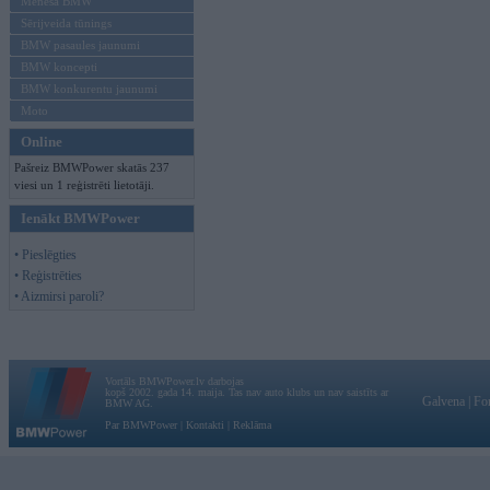
Mēneša BMW
Sērijveida tūnings
BMW pasaules jaunumi
BMW koncepti
BMW konkurentu jaunumi
Moto
Online
Pašreiz BMWPower skatās 237
viesi un 1 reģistrēti lietotāji.
Ienākt BMWPower
• Pieslēgties
• Reģistrēties
• Aizmirsi paroli?
Vortāls BMWPower.lv darbojas
kopš 2002. gada 14. maija. Tas nav auto klubs un nav saistīts ar
Galvena
|
Fo
BMW AG.
Par BMWPower
|
Kontakti
|
Reklāma