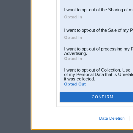
also be disclosed by us to 
I want to opt-out of the Sharing of 
Downstream Participants
th
Opted In
third parties.
I want to opt-out of the Sale of my 
Opted In
I want to opt-out of processing my 
Advertising.
Opted In
I want to opt-out of Collection, Use
of my Personal Data that Is Unrelat
it was collected.
Opted Out
CONFIRM
Data Deletion