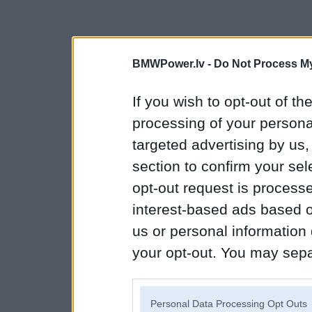
BMWPower.lv -
Do Not Process My
If you wish to opt-out of the
processing of your personal
targeted advertising by us
section to confirm your sel
opt-out request is proces
interest-based ads based o
us or personal information d
your opt-out. You may separ
disclosure of your personal
IAB’s list of downstream pa
Personal Data Processing Opt Outs