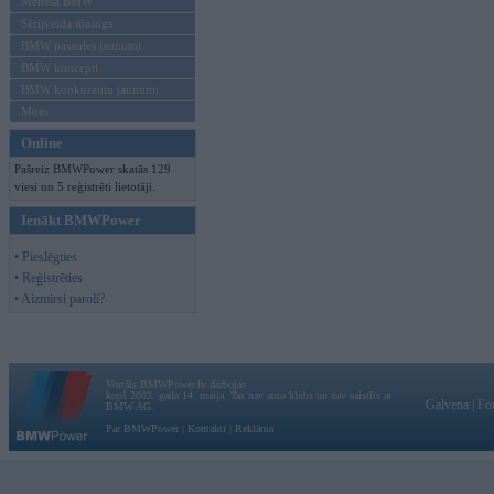
Mēneša BMW
Sērijveida tūnings
BMW pasaules jaunumi
BMW koncepti
BMW konkurentu jaunumi
Moto
Online
Pašreiz BMWPower skatās 129
viesi un 5 reģistrēti lietotāji.
Ienākt BMWPower
• Pieslēgties
• Reģistrēties
• Aizmirsi paroli?
Vortāls BMWPower.lv darbojas
kopš 2002. gada 14. maija. Tas nav auto klubs un nav saistīts ar
Galvena
|
Fo
BMW AG.
Par BMWPower
|
Kontakti
|
Reklāma