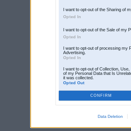
also be disclosed by us to 
I want to opt-out of the Sharing of 
Downstream Participants
th
Opted In
third parties.
I want to opt-out of the Sale of my 
Opted In
I want to opt-out of processing my 
Advertising.
Opted In
I want to opt-out of Collection, Use
of my Personal Data that Is Unrelat
it was collected.
Opted Out
CONFIRM
Data Deletion