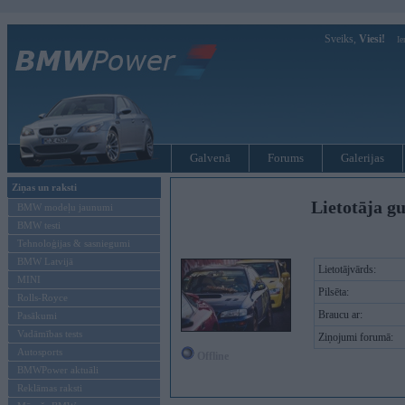
Sveiks,
Viesi!
Ie
Galvenā
Forums
Galerijas
Ziņas un raksti
Lietotāja g
BMW modeļu jaunumi
BMW testi
Tehnoloģijas & sasniegumi
BMW Latvijā
Lietotājvārds:
MINI
Pilsēta:
Rolls-Royce
Braucu ar:
Pasākumi
Vadāmības tests
Ziņojumi forumā:
Autosports
Offline
BMWPower aktuāli
Reklāmas raksti