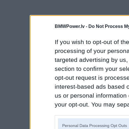
BMWPower.lv -
Do Not Process My
If you wish to opt-out of the
processing of your personal
targeted advertising by us
section to confirm your sel
opt-out request is proces
interest-based ads based o
us or personal information d
your opt-out. You may separ
disclosure of your personal
IAB’s list of downstream pa
Personal Data Processing Opt Outs