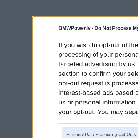
BMWPower.lv -
Do Not Process My
If you wish to opt-out of the
processing of your personal
targeted advertising by us
section to confirm your sel
opt-out request is proces
interest-based ads based o
us or personal information d
your opt-out. You may separ
disclosure of your personal
IAB’s list of downstream pa
Personal Data Processing Opt Outs