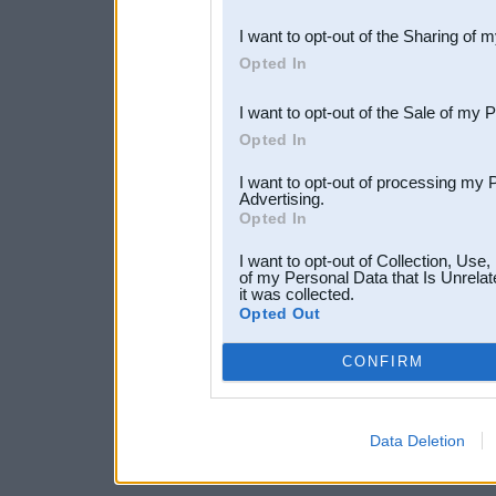
also be disclosed by us to 
I want to opt-out of the Sharing of 
Downstream Participants
th
Opted In
third parties.
I want to opt-out of the Sale of my 
Opted In
I want to opt-out of processing my 
Advertising.
Opted In
I want to opt-out of Collection, Use
of my Personal Data that Is Unrelat
it was collected.
Opted Out
CONFIRM
Data Deletion