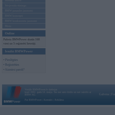
Mēneša BMW
Sērijveida tūnings
BMW pasaules jaunumi
BMW koncepti
BMW konkurentu jaunumi
Moto
Online
Pašreiz BMWPower skatās 168
viesi un 5 reģistrēti lietotāji.
Ienākt BMWPower
• Pieslēgties
• Reģistrēties
• Aizmirsi paroli?
Vortāls BMWPower.lv darbojas
kopš 2002. gada 14. maija. Tas nav auto klubs un nav saistīts ar
Galvena
|
Fo
BMW AG.
Par BMWPower
|
Kontakti
|
Reklāma