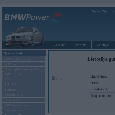
Sveiks,
Viesi!
Ie
Galvenā
Forums
Galerijas
Ziņas un raksti
Lietotāja gu
BMW modeļu jaunumi
BMW testi
Tehnoloģijas & sasniegumi
BMW Latvijā
Lietotājvārds:
Offline
MINI
Pilsēta:
Rolls-Royce
Nodarbošanās:
Pasākumi
Vadāmības tests
Ziņojumi forumā:
Autosports
BMWPower aktuāli
Reklāmas raksti