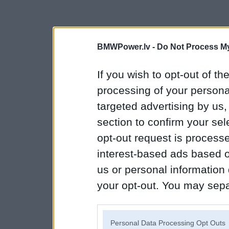
BMWPower.lv -
Do Not Process My
If you wish to opt-out of the
processing of your personal
targeted advertising by us
section to confirm your sel
opt-out request is proces
interest-based ads based o
us or personal information d
your opt-out. You may separ
disclosure of your personal
IAB’s list of downstream pa
Personal Data Processing Opt Outs