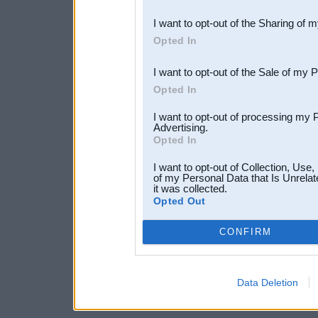
also be disclosed by us to 
I want to opt-out of the Sharing of 
Downstream Participants
th
Opted In
third parties.
I want to opt-out of the Sale of my 
Opted In
I want to opt-out of processing my 
Advertising.
Opted In
I want to opt-out of Collection, Use
of my Personal Data that Is Unrelat
it was collected.
Opted Out
CONFIRM
Data Deletion