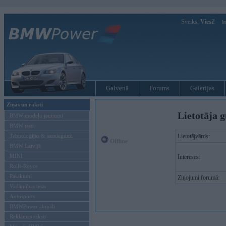
Sveiks,
Viesi!
Ie
Galvenā
Forums
Galerijas
Ziņas un raksti
Lietotāja 
BMW modeļu jaunumi
BMW testi
Tehnoloģijas & sasniegumi
Lietotājvārds:
Offline
BMW Latvijā
MINI
Intereses:
Rolls-Royce
Pasākumi
Ziņojumi forumā:
Vadāmības tests
Autosports
BMWPower aktuāli
Reklāmas raksti