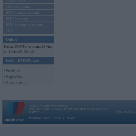
Mēneša BMW
Sērijveida tūnings
BMW pasaules jaunumi
BMW koncepti
BMW konkurentu jaunumi
Moto
Online
Pašreiz BMWPower skatās 90 viesi
un 2 reģistrēti lietotāji.
Ienākt BMWPower
• Pieslēgties
• Reģistrēties
• Aizmirsi paroli?
Vortāls BMWPower.lv darbojas
kopš 2002. gada 14. maija. Tas nav auto klubs un nav saistīts ar
Galvena
|
Fo
BMW AG.
Par BMWPower
|
Kontakti
|
Reklāma