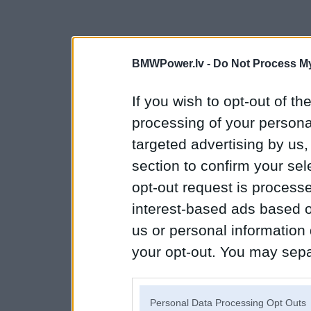
BMWPower.lv -
Do Not Process My
If you wish to opt-out of the
processing of your personal
targeted advertising by us
section to confirm your sel
opt-out request is proces
interest-based ads based o
us or personal information d
your opt-out. You may separ
disclosure of your personal
IAB’s list of downstream pa
Personal Data Processing Opt Outs