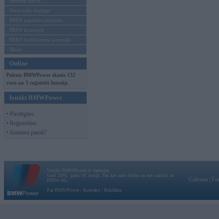
Mēneša BMW
Sērijveida tūnings
BMW pasaules jaunumi
BMW koncepti
BMW konkurentu jaunumi
Moto
Online
Pašreiz BMWPower skatās 132
viesi un 3 reģistrēti lietotāji.
Ienākt BMWPower
• Pieslēgties
• Reģistrēties
• Aizmirsi paroli?
Vortāls BMWPower.lv darbojas
kopš 2002. gada 14. maija. Tas nav auto klubs un nav saistīts ar
Galvena
|
Fo
BMW AG.
Par BMWPower
|
Kontakti
|
Reklāma