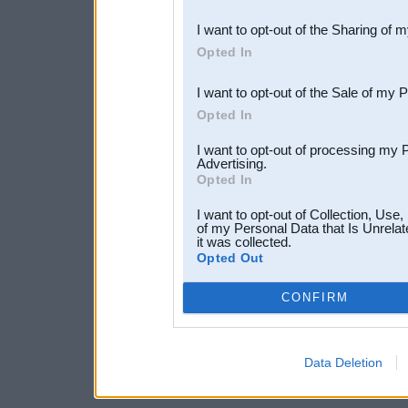
also be disclosed by us to 
I want to opt-out of the Sharing of 
Downstream Participants
th
Opted In
third parties.
I want to opt-out of the Sale of my 
Opted In
I want to opt-out of processing my 
Advertising.
Opted In
I want to opt-out of Collection, Use
of my Personal Data that Is Unrelat
it was collected.
Opted Out
CONFIRM
Data Deletion