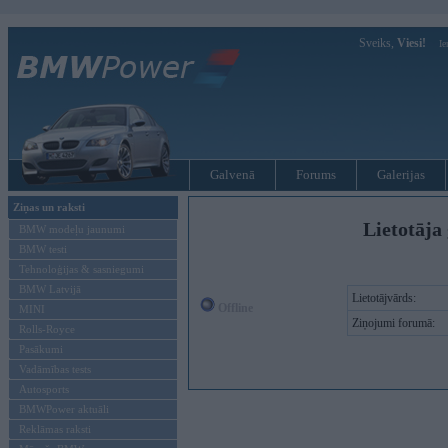
Sveiks,
Viesi!
Ie
Galvenā
Forums
Galerijas
Ziņas un raksti
Lietotāja 
BMW modeļu jaunumi
BMW testi
Tehnoloģijas & sasniegumi
BMW Latvijā
Lietotājvārds:
Offline
MINI
Ziņojumi forumā:
Rolls-Royce
Pasākumi
Vadāmības tests
Autosports
BMWPower aktuāli
Reklāmas raksti