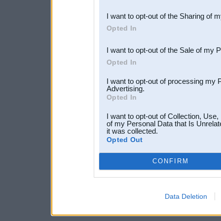
also be disclosed by us to 
I want to opt-out of the Sharing of 
Downstream Participants
th
Opted In
third parties.
I want to opt-out of the Sale of my 
Opted In
I want to opt-out of processing my 
Advertising.
Opted In
I want to opt-out of Collection, Use
of my Personal Data that Is Unrelat
it was collected.
Opted Out
CONFIRM
Data Deletion