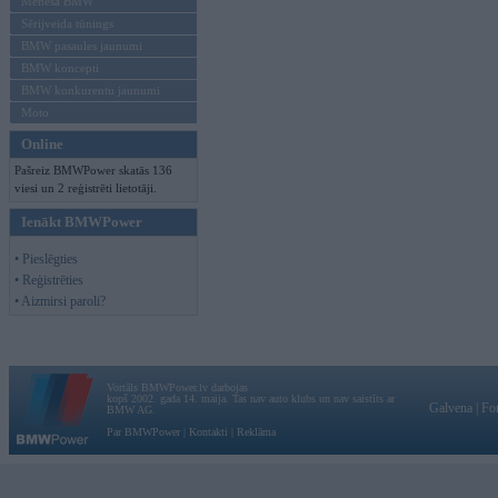
Mēneša BMW
Sērijveida tūnings
BMW pasaules jaunumi
BMW koncepti
BMW konkurentu jaunumi
Moto
Online
Pašreiz BMWPower skatās 136
viesi un 2 reģistrēti lietotāji.
Ienākt BMWPower
• Pieslēgties
• Reģistrēties
• Aizmirsi paroli?
Vortāls BMWPower.lv darbojas
kopš 2002. gada 14. maija. Tas nav auto klubs un nav saistīts ar
Galvena
|
Fo
BMW AG.
Par BMWPower
|
Kontakti
|
Reklāma