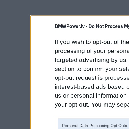
BMWPower.lv -
Do Not Process My
If you wish to opt-out of the
processing of your personal
targeted advertising by us
section to confirm your sel
opt-out request is proces
interest-based ads based o
us or personal information d
your opt-out. You may separ
disclosure of your personal
IAB’s list of downstream pa
Personal Data Processing Opt Outs