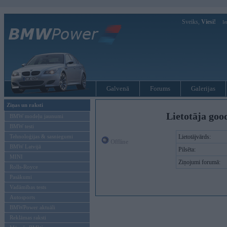
Sveiks,
Viesi!
Ie
Galvenā
Forums
Galerijas
Ziņas un raksti
Lietotāja goo
BMW modeļu jaunumi
BMW testi
Tehnoloģijas & sasniegumi
Lietotājvārds:
Offline
BMW Latvijā
Pilsēta:
MINI
Ziņojumi forumā:
Rolls-Royce
Pasākumi
Vadāmības tests
Autosports
BMWPower aktuāli
Reklāmas raksti