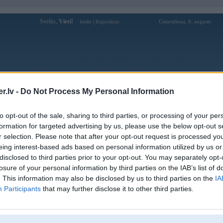
Sveiks,
Viesi!
|
Ceturtdiena, 6. augusts
Ienākt
Reģistrācija
Forums
Galerijas
Reģistrācija
Lietotāji
Meklētājs
.lv -
Do Not Process My Personal Information
Lietotāja good88recipes profils
to opt-out of the sale, sharing to third parties, or processing of your per
formation for targeted advertising by us, please use the below opt-out s
Pēdējo reizi manīts: 29. Jan 2025, 12:13
r selection. Please note that after your opt-out request is processed y
eing interest-based ads based on personal information utilized by us or
Lietotājvārds:
good88recipes
disclosed to third parties prior to your opt-out. You may separately opt-
Braucu ar:
good88recipes
losure of your personal information by third parties on the IAB’s list of
Nodarbošanās:
Good88
. This information may also be disclosed by us to third parties on the
IA
Intereses:
good88recipes
Participants
that may further disclose it to other third parties.
Ziņojumi forumā:
0
Pēdējie ziņojumi forumā
[
]