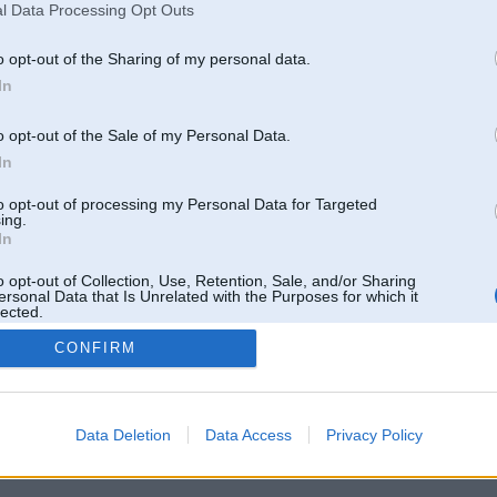
l Data Processing Opt Outs
o opt-out of the Sharing of my personal data.
In
o opt-out of the Sale of my Personal Data.
In
to opt-out of processing my Personal Data for Targeted
ing.
In
o opt-out of Collection, Use, Retention, Sale, and/or Sharing
ersonal Data that Is Unrelated with the Purposes for which it
lected.
Out
CONFIRM
 un nav saistīts ar
Galvena
|
Forums
|
Galerijas
|
Reģistrācija
|
Lietotaāji
|
Meklētājs
|
Reklā
Data Deletion
Data Access
Privacy Policy