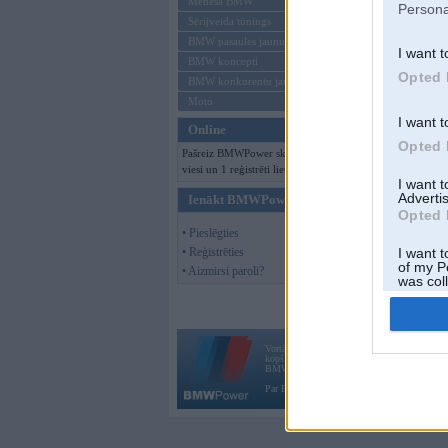
Mēneša BMW
Persona
Sērijveida tūnings
BMW pasaules jaunumi
I want t
BMW koncepti
Opted 
BMW konkurentu jaunumi
Moto
I want t
Online
Opted 
Pašreiz BMWPower skatās 124
viesi un 1 reģistrēti lietotāji.
I want 
Advertis
Ienākt BMWPower
Opted 
• Pieslēgties
• Reģistrēties
I want t
of my P
• Aizmirsi paroli?
was col
Opted 
Vortāls BMWPower.lv darbojas
kopš 2002. gada 14. maija. Tas nav auto klubs
BMW AG.
Par BMWPower
|
Kontakti
|
Reklāma