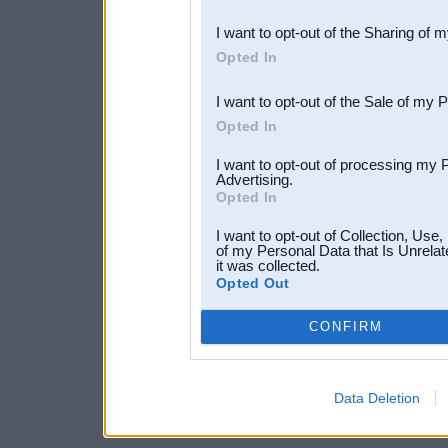
also be disclosed by us to 
I want to opt-out of the Sharing of 
Downstream Participants
th
Opted In
third parties.
I want to opt-out of the Sale of my 
Opted In
I want to opt-out of processing my 
Advertising.
Opted In
I want to opt-out of Collection, Use
of my Personal Data that Is Unrelat
it was collected.
Opted Out
CONFIRM
Data Deletion