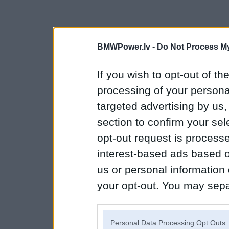
BMWPower.lv -
Do Not Process My
If you wish to opt-out of the
processing of your personal
targeted advertising by us
section to confirm your sel
opt-out request is proces
interest-based ads based o
us or personal information d
your opt-out. You may separ
disclosure of your personal
IAB’s list of downstream pa
Personal Data Processing Opt Outs