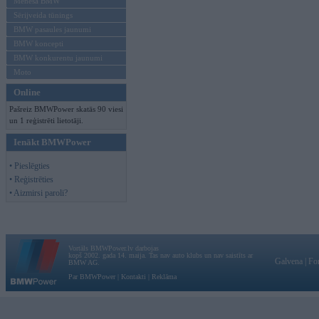
Mēneša BMW
Sērijveida tūnings
BMW pasaules jaunumi
BMW koncepti
BMW konkurentu jaunumi
Moto
Online
Pašreiz BMWPower skatās 90 viesi
un 1 reģistrēti lietotāji.
Ienākt BMWPower
• Pieslēgties
• Reģistrēties
• Aizmirsi paroli?
Vortāls BMWPower.lv darbojas
kopš 2002. gada 14. maija. Tas nav auto klubs un nav saistīts ar
Galvena
|
Fo
BMW AG.
Par BMWPower
|
Kontakti
|
Reklāma