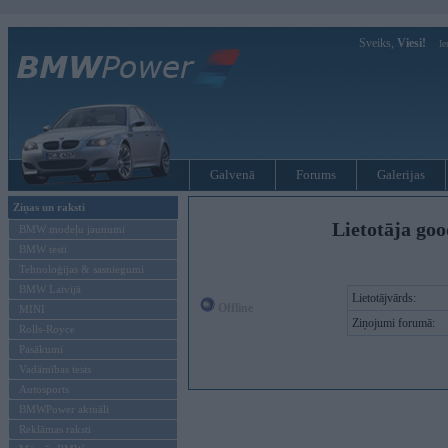
Sveiks,
Viesi!
Ie
Galvenā
Forums
Galerijas
Ziņas un raksti
Lietotāja goo
BMW modeļu jaunumi
BMW testi
Tehnoloģijas & sasniegumi
BMW Latvijā
Lietotājvārds:
Offline
MINI
Ziņojumi forumā:
Rolls-Royce
Pasākumi
Vadāmības tests
Autosports
BMWPower aktuāli
Reklāmas raksti