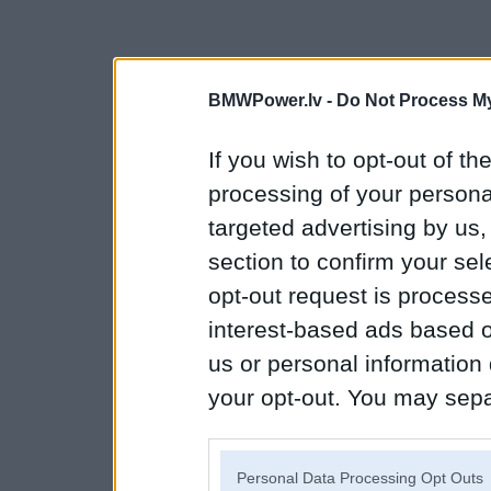
BMWPower.lv -
Do Not Process My
If you wish to opt-out of the
processing of your personal
targeted advertising by us
section to confirm your sel
opt-out request is proces
interest-based ads based o
us or personal information d
your opt-out. You may separ
disclosure of your personal
IAB’s list of downstream pa
Personal Data Processing Opt Outs