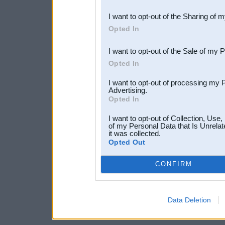
also be disclosed by us to 
I want to opt-out of the Sharing of 
Downstream Participants
th
Opted In
third parties.
I want to opt-out of the Sale of my 
Opted In
I want to opt-out of processing my 
Advertising.
Opted In
I want to opt-out of Collection, Use
of my Personal Data that Is Unrelat
it was collected.
Opted Out
CONFIRM
Data Deletion