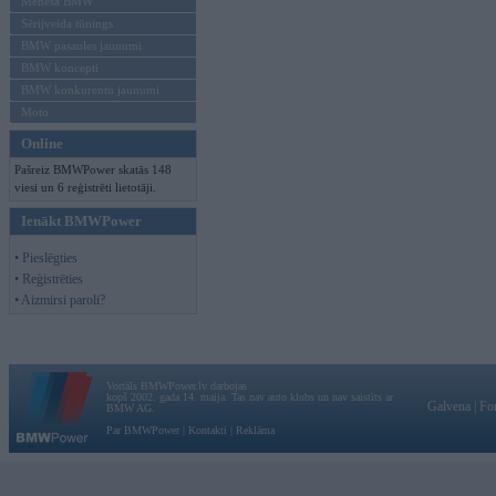
Mēneša BMW
Sērijveida tūnings
BMW pasaules jaunumi
BMW koncepti
BMW konkurentu jaunumi
Moto
Online
Pašreiz BMWPower skatās 148
viesi un 6 reģistrēti lietotāji.
Ienākt BMWPower
• Pieslēgties
• Reģistrēties
• Aizmirsi paroli?
Vortāls BMWPower.lv darbojas
kopš 2002. gada 14. maija. Tas nav auto klubs un nav saistīts ar
Galvena
|
Fo
BMW AG.
Par BMWPower
|
Kontakti
|
Reklāma