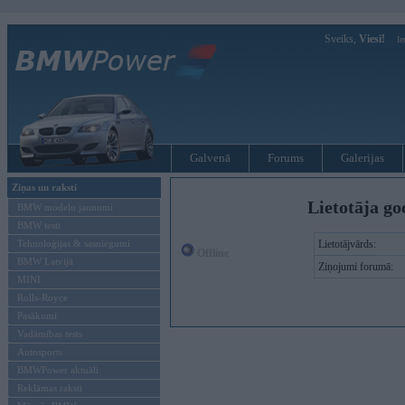
Sveiks,
Viesi!
Ie
Galvenā
Forums
Galerijas
Ziņas un raksti
Lietotāja go
BMW modeļu jaunumi
BMW testi
Tehnoloģijas & sasniegumi
Lietotājvārds:
Offline
BMW Latvijā
Ziņojumi forumā:
MINI
Rolls-Royce
Pasākumi
Vadāmības tests
Autosports
BMWPower aktuāli
Reklāmas raksti