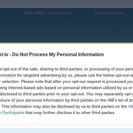
Sveiks,
Viesi!
|
Sestdiena, 8. augusts
Ienākt
Reģistrācija
Forums
Galerijas
Reģistrācija
Lietotāji
Meklētājs
.lv -
Do Not Process My Personal Information
Lietotāja good888topwy profils
to opt-out of the sale, sharing to third parties, or processing of your per
formation for targeted advertising by us, please use the below opt-out s
Lietotājvārds:
good888topwy
r selection. Please note that after your opt-out request is processed y
eing interest-based ads based on personal information utilized by us or
Ziņojumi forumā:
0
disclosed to third parties prior to your opt-out. You may separately opt-
Pēdējie ziņojumi forumā
[
]
losure of your personal information by third parties on the IAB’s list of
. This information may also be disclosed by us to third parties on the
IA
Participants
that may further disclose it to other third parties.