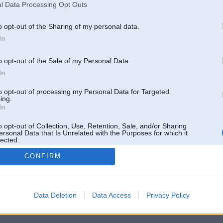
l Data Processing Opt Outs
o opt-out of the Sharing of my personal data.
In
o opt-out of the Sale of my Personal Data.
In
to opt-out of processing my Personal Data for Targeted
ing.
In
o opt-out of Collection, Use, Retention, Sale, and/or Sharing
ersonal Data that Is Unrelated with the Purposes for which it
lected.
Out
CONFIRM
 un nav saistīts ar
Galvena
|
Forums
|
Galerijas
|
Reģistrācija
|
Lietotaāji
|
Meklētājs
|
Reklā
Data Deletion
Data Access
Privacy Policy