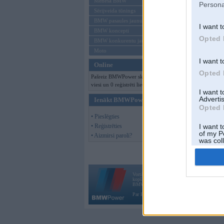
Mēneša BMW
Persona
Sērijveida tūnings
BMW pasaules jaunumi
I want t
BMW koncepti
Opted 
BMW konkurentu jaunumi
Moto
I want t
Online
Opted 
Pašreiz BMWPower skatās 127
viesi un 0 reģistrēti lietotāji.
I want 
Advertis
Ienākt BMWPower
Opted 
• Pieslēgties
• Reģistrēties
I want t
of my P
• Aizmirsi paroli?
was col
Opted 
Vortāls BMWPower.lv darbojas
kopš 2002. gada 14. maija. Tas nav auto klubs
BMW AG.
Par BMWPower
|
Kontakti
|
Reklāma