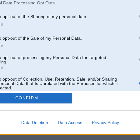
l Data Processing Opt Outs
o opt-out of the Sharing of my personal data.
In
o opt-out of the Sale of my Personal Data.
In
to opt-out of processing my Personal Data for Targeted
ing.
In
o opt-out of Collection, Use, Retention, Sale, and/or Sharing
ersonal Data that Is Unrelated with the Purposes for which it
lected.
Out
CONFIRM
 un nav saistīts ar
Galvena
|
Forums
|
Galerijas
|
Reģistrācija
|
Lietotaāji
|
Meklētājs
|
Reklā
Data Deletion
Data Access
Privacy Policy