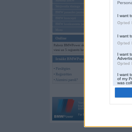
Mēneša BMW
Persona
Sērijveida tūnings
BMW pasaules jaunumi
I want t
BMW koncepti
Opted 
BMW konkurentu jaunumi
Moto
I want t
Online
Opted 
Pašreiz BMWPower skatās 213
viesi un 5 reģistrēti lietotāji.
I want 
Advertis
Ienākt BMWPower
Opted 
• Pieslēgties
• Reģistrēties
I want t
of my P
• Aizmirsi paroli?
was col
Opted 
Vortāls BMWPower.lv darbojas
kopš 2002. gada 14. maija. Tas nav auto klubs
BMW AG.
Par BMWPower
|
Kontakti
|
Reklāma