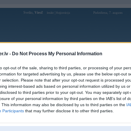
Sveiks,
Viesi!
|
Piektdiena, 7. augusts
Ienākt
Reģistrācija
Forums
Galerijas
Reģistrācija
Lietotāji
Meklētājs
.lv -
Do Not Process My Personal Information
Lietotāja go99mobile profils
to opt-out of the sale, sharing to third parties, or processing of your per
formation for targeted advertising by us, please use the below opt-out s
Lietotājvārds:
go99mobile
r selection. Please note that after your opt-out request is processed y
eing interest-based ads based on personal information utilized by us or
Ziņojumi forumā:
0
disclosed to third parties prior to your opt-out. You may separately opt-
Pēdējie ziņojumi forumā
[
]
losure of your personal information by third parties on the IAB’s list of
. This information may also be disclosed by us to third parties on the
IA
Participants
that may further disclose it to other third parties.