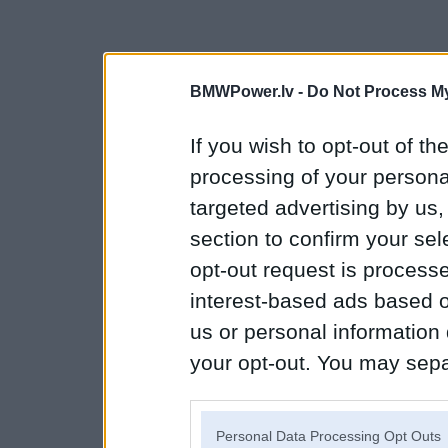
BMWPower.lv -
Do Not Process My
If you wish to opt-out of the
processing of your personal
targeted advertising by us
section to confirm your sel
opt-out request is proces
interest-based ads based o
us or personal information d
your opt-out. You may separ
disclosure of your personal
IAB’s list of downstream pa
Personal Data Processing Opt Outs