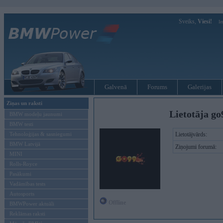
Sveiks,
Viesi!
Ie
Galvenā
Forums
Galerijas
Ziņas un raksti
Lietotāja go
BMW modeļu jaunumi
BMW testi
Tehnoloģijas & sasniegumi
Lietotājvārds:
BMW Latvijā
Ziņojumi forumā:
MINI
Rolls-Royce
Pasākumi
Vadāmības tests
Autosports
Offline
BMWPower aktuāli
Reklāmas raksti