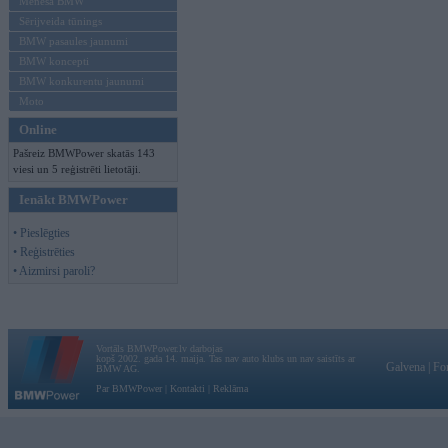
Mēneša BMW
Sērijveida tūnings
BMW pasaules jaunumi
BMW koncepti
BMW konkurentu jaunumi
Moto
Online
Pašreiz BMWPower skatās 143
viesi un 5 reģistrēti lietotāji.
Ienākt BMWPower
• Pieslēgties
• Reģistrēties
• Aizmirsi paroli?
Vortāls BMWPower.lv darbojas
kopš 2002. gada 14. maija. Tas nav auto klubs un nav saistīts ar
Galvena
|
Fo
BMW AG.
Par BMWPower
|
Kontakti
|
Reklāma