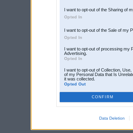
also be disclosed by us to 
I want to opt-out of the Sharing of 
Downstream Participants
th
Opted In
third parties.
I want to opt-out of the Sale of my 
Opted In
I want to opt-out of processing my 
Advertising.
Opted In
I want to opt-out of Collection, Use
of my Personal Data that Is Unrelat
it was collected.
Opted Out
CONFIRM
Data Deletion