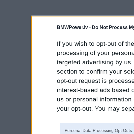
BMWPower.lv -
Do Not Process My
If you wish to opt-out of the
processing of your personal
targeted advertising by us
section to confirm your sel
opt-out request is proces
interest-based ads based o
us or personal information d
your opt-out. You may separ
disclosure of your personal
IAB’s list of downstream pa
Personal Data Processing Opt Outs