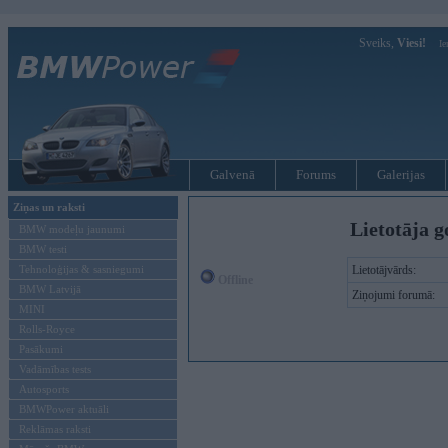
Sveiks,
Viesi!
Ie
Galvenā
Forums
Galerijas
Ziņas un raksti
Lietotāja g
BMW modeļu jaunumi
BMW testi
Tehnoloģijas & sasniegumi
Lietotājvārds:
Offline
BMW Latvijā
Ziņojumi forumā:
MINI
Rolls-Royce
Pasākumi
Vadāmības tests
Autosports
BMWPower aktuāli
Reklāmas raksti