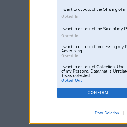
also be disclosed by us to 
I want to opt-out of the Sharing of 
Downstream Participants
th
Opted In
third parties.
I want to opt-out of the Sale of my 
Opted In
I want to opt-out of processing my 
Advertising.
Opted In
I want to opt-out of Collection, Use
of my Personal Data that Is Unrelat
it was collected.
Opted Out
CONFIRM
Data Deletion