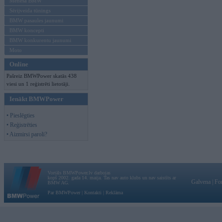
Mēneša BMW
Sērijveida tūnings
BMW pasaules jaunumi
BMW koncepti
BMW konkurentu jaunumi
Moto
Online
Pašreiz BMWPower skatās 438
viesi un 1 reģistrēti lietotāji.
Ienākt BMWPower
• Pieslēgties
• Reģistrēties
• Aizmirsi paroli?
Vortāls BMWPower.lv darbojas
kopš 2002. gada 14. maija. Tas nav auto klubs un nav saistīts ar
Galvena
|
Fo
BMW AG.
Par BMWPower
|
Kontakti
|
Reklāma