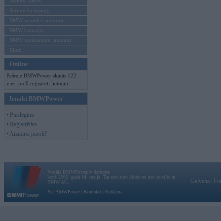
Mēneša BMW
Sērijveida tūnings
BMW pasaules jaunumi
BMW koncepti
BMW konkurentu jaunumi
Moto
Online
Pašreiz BMWPower skatās 122
viesi un 0 reģistrēti lietotāji.
Ienākt BMWPower
• Pieslēgties
• Reģistrēties
• Aizmirsi paroli?
Vortāls BMWPower.lv darbojas
kopš 2002. gada 14. maija. Tas nav auto klubs un nav saistīts ar
Galvena
|
Fo
BMW AG.
Par BMWPower
|
Kontakti
|
Reklāma