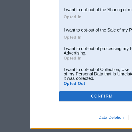
also be disclosed by us to 
I want to opt-out of the Sharing of 
Downstream Participants
th
Opted In
third parties.
I want to opt-out of the Sale of my 
Opted In
I want to opt-out of processing my 
Advertising.
Opted In
I want to opt-out of Collection, Use
of my Personal Data that Is Unrelat
it was collected.
Opted Out
CONFIRM
Data Deletion