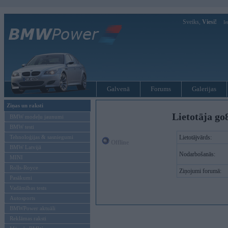
Sveiks,
Viesi!
Ie
Galvenā
Forums
Galerijas
Ziņas un raksti
Lietotāja go
BMW modeļu jaunumi
BMW testi
Tehnoloģijas & sasniegumi
Lietotājvārds:
Offline
BMW Latvijā
Nodarbošanās:
MINI
Rolls-Royce
Ziņojumi forumā:
Pasākumi
Vadāmības tests
Autosports
BMWPower aktuāli
Reklāmas raksti