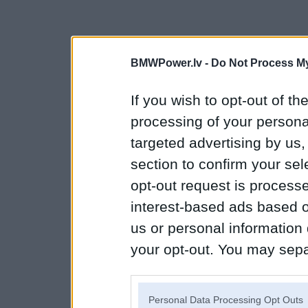
BMWPower.lv -
Do Not Process My
If you wish to opt-out of the
processing of your personal
targeted advertising by us
section to confirm your sel
opt-out request is proces
interest-based ads based o
us or personal information d
your opt-out. You may separ
disclosure of your personal
IAB’s list of downstream pa
Personal Data Processing Opt Outs