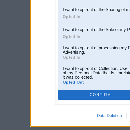
also be disclosed by us to 
I want to opt-out of the Sharing of 
Downstream Participants
th
Opted In
third parties.
I want to opt-out of the Sale of my 
Opted In
I want to opt-out of processing my 
Advertising.
Opted In
I want to opt-out of Collection, Use
of my Personal Data that Is Unrelat
it was collected.
Opted Out
CONFIRM
Data Deletion