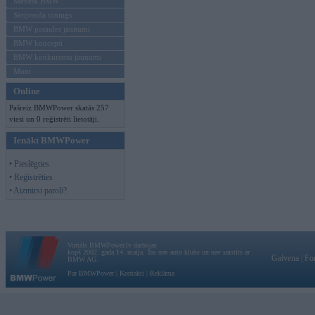
Mēneša BMW
Sērijveida tūnings
BMW pasaules jaunumi
BMW koncepti
BMW konkurentu jaunumi
Moto
Online
Pašreiz BMWPower skatās 257
viesi un 0 reģistrēti lietotāji.
Ienākt BMWPower
• Pieslēgties
• Reģistrēties
• Aizmirsi paroli?
Vortāls BMWPower.lv darbojas
kopš 2002. gada 14. maija. Tas nav auto klubs un nav saistīts ar
Galvena
|
Fo
BMW AG.
Par BMWPower
|
Kontakti
|
Reklāma