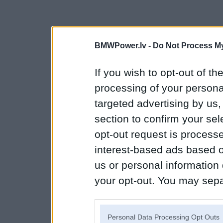
BMWPower.lv -
Do Not Process My
If you wish to opt-out of the
processing of your personal
targeted advertising by us
section to confirm your sel
opt-out request is proces
interest-based ads based o
us or personal information d
your opt-out. You may separ
disclosure of your personal
IAB’s list of downstream pa
Personal Data Processing Opt Outs