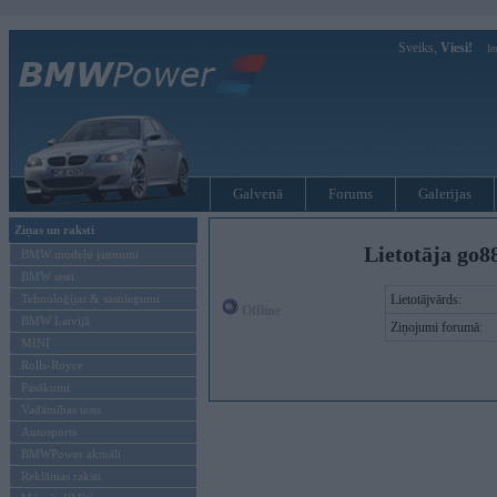
Sveiks,
Viesi!
Ie
Galvenā
Forums
Galerijas
Ziņas un raksti
Lietotāja go8
BMW modeļu jaunumi
BMW testi
Tehnoloģijas & sasniegumi
Lietotājvārds:
Offline
BMW Latvijā
Ziņojumi forumā:
MINI
Rolls-Royce
Pasākumi
Vadāmības tests
Autosports
BMWPower aktuāli
Reklāmas raksti