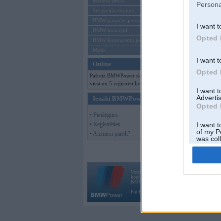
Mēneša BMW
Persona
Sērijveida tūnings
BMW pasaules jaunumi
I want t
BMW koncepti
Opted 
BMW konkurentu jaunumi
Moto
I want t
Online
Opted 
Pašreiz BMWPower skatās 116
viesi un 5 reģistrēti lietotāji.
I want 
Advertis
Ienākt BMWPower
Opted 
• Pieslēgties
• Reģistrēties
I want t
of my P
• Aizmirsi paroli?
was col
Opted 
Vortāls BMWPower.lv darbojas
kopš 2002. gada 14. maija. Tas nav auto klubs
BMW AG.
Par BMWPower
|
Kontakti
|
Reklāma