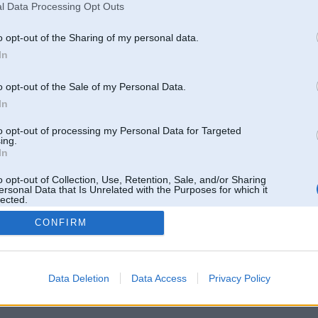
l Data Processing Opt Outs
o opt-out of the Sharing of my personal data.
In
o opt-out of the Sale of my Personal Data.
In
to opt-out of processing my Personal Data for Targeted
ing.
In
o opt-out of Collection, Use, Retention, Sale, and/or Sharing
ersonal Data that Is Unrelated with the Purposes for which it
lected.
Out
CONFIRM
 un nav saistīts ar
Galvena
|
Forums
|
Galerijas
|
Reģistrācija
|
Lietotaāji
|
Meklētājs
|
Reklā
Data Deletion
Data Access
Privacy Policy