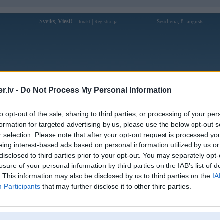
Sveiks,
Viesi!
|
Sestdiena, 8. augusts
Ienākt
Reģistrācija
Forums
Galerijas
Reģistrācija
Lietotāji
Meklētājs
.lv -
Do Not Process My Personal Information
Lietotāja go88vixyz profils
to opt-out of the sale, sharing to third parties, or processing of your per
formation for targeted advertising by us, please use the below opt-out s
Lietotājvārds:
go88vixyz
r selection. Please note that after your opt-out request is processed y
eing interest-based ads based on personal information utilized by us or
Ziņojumi forumā:
0
disclosed to third parties prior to your opt-out. You may separately opt-
Pēdējie ziņojumi forumā
[
]
losure of your personal information by third parties on the IAB’s list of
. This information may also be disclosed by us to third parties on the
IA
Participants
that may further disclose it to other third parties.