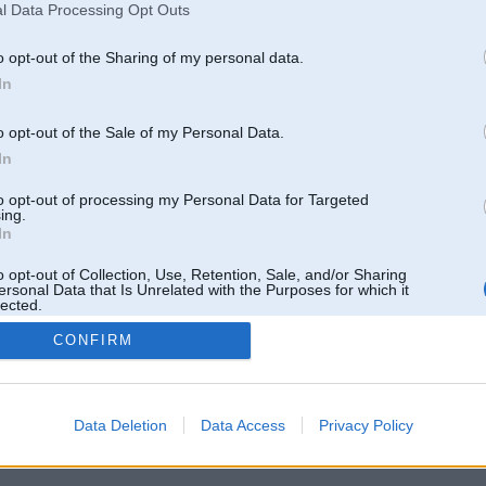
l Data Processing Opt Outs
o opt-out of the Sharing of my personal data.
In
o opt-out of the Sale of my Personal Data.
In
to opt-out of processing my Personal Data for Targeted
ing.
In
o opt-out of Collection, Use, Retention, Sale, and/or Sharing
ersonal Data that Is Unrelated with the Purposes for which it
lected.
Out
CONFIRM
 un nav saistīts ar
Galvena
|
Forums
|
Galerijas
|
Reģistrācija
|
Lietotaāji
|
Meklētājs
|
Reklā
Data Deletion
Data Access
Privacy Policy