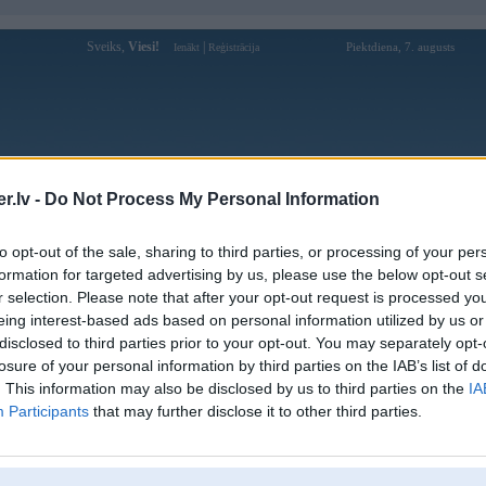
Sveiks,
Viesi!
|
Piektdiena, 7. augusts
Ienākt
Reģistrācija
Forums
Galerijas
Reģistrācija
Lietotāji
Meklētājs
.lv -
Do Not Process My Personal Information
Lietotāja go88vicncom profils
to opt-out of the sale, sharing to third parties, or processing of your per
formation for targeted advertising by us, please use the below opt-out s
Pēdējo reizi manīts: 21. Apr 2026, 22:07
r selection. Please note that after your opt-out request is processed y
eing interest-based ads based on personal information utilized by us or
Lietotājvārds:
go88vicncom
disclosed to third parties prior to your opt-out. You may separately opt-
Pilsēta:
Valmiera
losure of your personal information by third parties on the IAB’s list of
Ziņojumi forumā:
0
. This information may also be disclosed by us to third parties on the
IA
Participants
that may further disclose it to other third parties.
Pēdējie ziņojumi forumā
[
]