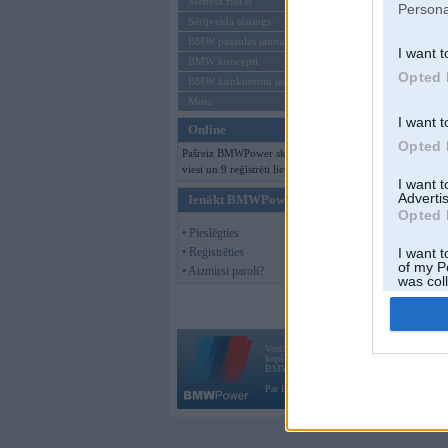
Mēneša BMW
Persona
Sērijveida tūnings
BMW pasaules jaunumi
I want t
BMW koncepti
Opted 
BMW konkurentu jaunumi
Moto
I want t
Online
Opted 
Pašreiz BMWPower skatās 130
viesi un 9 reģistrēti lietotāji.
I want 
Advertis
Ienākt BMWPower
Opted 
• Pieslēgties
• Reģistrēties
I want t
of my P
• Aizmirsi paroli?
was col
Opted 
Vortāls BMWPower.lv darbojas
kopš 2002. gada 14. maija. Tas nav auto klubs
BMW AG.
Par BMWPower
|
Kontakti
|
Reklāma