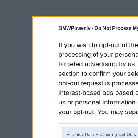
BMWPower.lv -
Do Not Process My
If you wish to opt-out of the
processing of your personal
targeted advertising by us
section to confirm your sel
opt-out request is proces
interest-based ads based o
us or personal information d
your opt-out. You may separ
disclosure of your personal
IAB’s list of downstream pa
Personal Data Processing Opt Outs