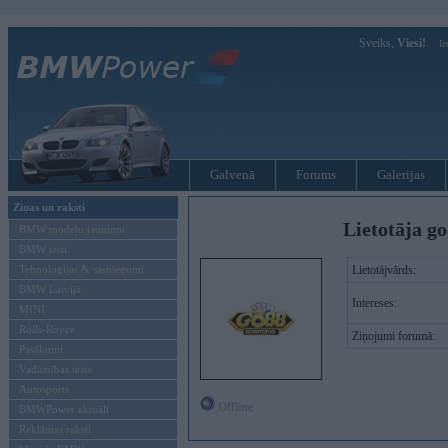
Sveiks,
Viesi!
Ie
Galvenā
Forums
Galerijas
Ziņas un raksti
Lietotāja go
BMW modeļu jaunumi
BMW testi
Tehnoloģijas & sasniegumi
Lietotājvārds:
BMW Latvijā
Intereses:
MINI
Rolls-Royce
Ziņojumi forumā:
Pasākumi
Vadāmības tests
Autosports
Offline
BMWPower aktuāli
Reklāmas raksti