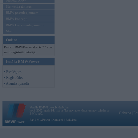
Mēneša BMW
Sērijveida tūnings
BMW pasaules jaunumi
BMW koncepti
BMW konkurentu jaunumi
Moto
Online
Pašreiz BMWPower skatās 77 viesi
un 8 reģistrēti lietotāji.
Ienākt BMWPower
• Pieslēgties
• Reģistrēties
• Aizmirsi paroli?
Vortāls BMWPower.lv darbojas
kopš 2002. gada 14. maija. Tas nav auto klubs un nav saistīts ar
Galvena
|
Fo
BMW AG.
Par BMWPower
|
Kontakti
|
Reklāma