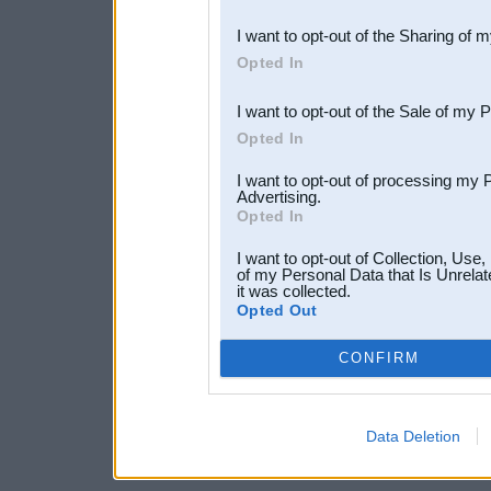
also be disclosed by us to 
I want to opt-out of the Sharing of 
Downstream Participants
th
Opted In
third parties.
I want to opt-out of the Sale of my 
Opted In
I want to opt-out of processing my 
Advertising.
Opted In
I want to opt-out of Collection, Use
of my Personal Data that Is Unrelat
it was collected.
Opted Out
CONFIRM
Data Deletion