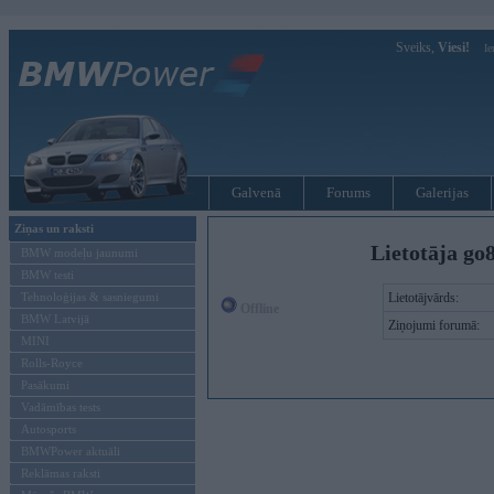
Sveiks,
Viesi!
Ie
Galvenā
Forums
Galerijas
Ziņas un raksti
Lietotāja go
BMW modeļu jaunumi
BMW testi
Tehnoloģijas & sasniegumi
Lietotājvārds:
Offline
BMW Latvijā
Ziņojumi forumā:
MINI
Rolls-Royce
Pasākumi
Vadāmības tests
Autosports
BMWPower aktuāli
Reklāmas raksti