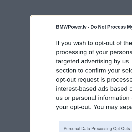
BMWPower.lv -
Do Not Process My
If you wish to opt-out of the
processing of your personal
targeted advertising by us
section to confirm your sel
opt-out request is proces
interest-based ads based o
us or personal information d
your opt-out. You may separ
disclosure of your personal
IAB’s list of downstream pa
Personal Data Processing Opt Outs