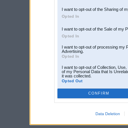
also be disclosed by us to 
I want to opt-out of the Sharing of 
Downstream Participants
th
Opted In
third parties.
I want to opt-out of the Sale of my 
Opted In
I want to opt-out of processing my 
Advertising.
Opted In
I want to opt-out of Collection, Use
of my Personal Data that Is Unrelat
it was collected.
Opted Out
CONFIRM
Data Deletion