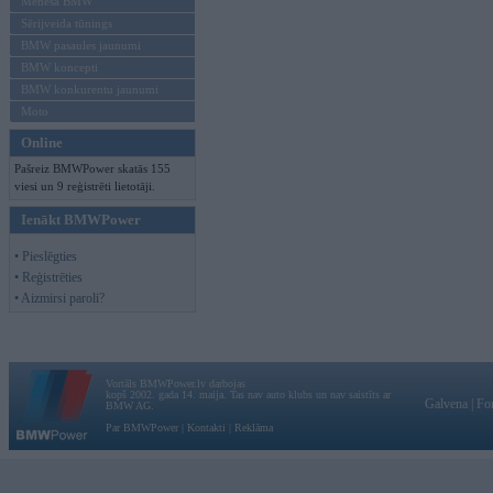
Mēneša BMW
Sērijveida tūnings
BMW pasaules jaunumi
BMW koncepti
BMW konkurentu jaunumi
Moto
Online
Pašreiz BMWPower skatās 155
viesi un 9 reģistrēti lietotāji.
Ienākt BMWPower
• Pieslēgties
• Reģistrēties
• Aizmirsi paroli?
Vortāls BMWPower.lv darbojas
kopš 2002. gada 14. maija. Tas nav auto klubs un nav saistīts ar
Galvena
|
Fo
BMW AG.
Par BMWPower
|
Kontakti
|
Reklāma