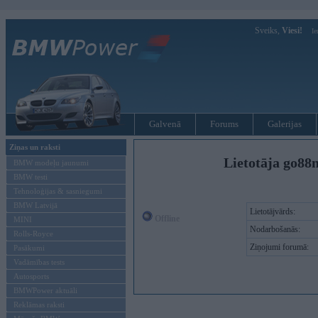
Sveiks,
Viesi!
Ie
Galvenā
Forums
Galerijas
Ziņas un raksti
Lietotāja go88
BMW modeļu jaunumi
BMW testi
Tehnoloģijas & sasniegumi
BMW Latvijā
Lietotājvārds:
Offline
MINI
Nodarbošanās:
Rolls-Royce
Ziņojumi forumā:
Pasākumi
Vadāmības tests
Autosports
BMWPower aktuāli
Reklāmas raksti