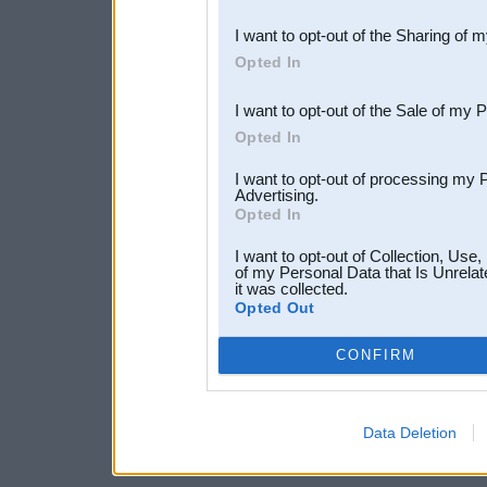
also be disclosed by us to 
I want to opt-out of the Sharing of 
Downstream Participants
th
Opted In
third parties.
I want to opt-out of the Sale of my 
Opted In
I want to opt-out of processing my 
Advertising.
Opted In
I want to opt-out of Collection, Use
of my Personal Data that Is Unrelat
it was collected.
Opted Out
CONFIRM
Data Deletion