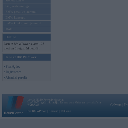
Mēneša BMW
Sērijveida tūnings
BMW pasaules jaunumi
BMW koncepti
BMW konkurentu jaunumi
Moto
Online
Pašreiz BMWPower skatās 125
viesi un 5 reģistrēti lietotāji.
Ienākt BMWPower
• Pieslēgties
• Reģistrēties
• Aizmirsi paroli?
Vortāls BMWPower.lv darbojas
kopš 2002. gada 14. maija. Tas nav auto klubs un nav saistīts ar
Galvena
|
Fo
BMW AG.
Par BMWPower
|
Kontakti
|
Reklāma