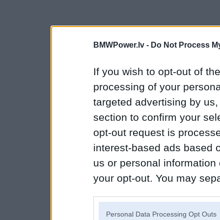
BMWPower.lv -
Do Not Process My
If you wish to opt-out of the
processing of your personal
targeted advertising by us
section to confirm your sel
opt-out request is proces
interest-based ads based o
us or personal information d
your opt-out. You may separ
disclosure of your personal
IAB’s list of downstream pa
Personal Data Processing Opt Outs