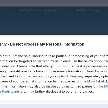
Sveiks,
Viesi!
|
Piektdiena, 7. augusts
Ienākt
Reģistrācija
Forums
Galerijas
Reģistrācija
Lietotāji
Meklētājs
.lv -
Do Not Process My Personal Information
Lietotāja go88club4com1 profils
to opt-out of the sale, sharing to third parties, or processing of your per
formation for targeted advertising by us, please use the below opt-out s
Lietotājvārds:
go88club4com1
r selection. Please note that after your opt-out request is processed y
eing interest-based ads based on personal information utilized by us or
Ziņojumi forumā:
0
disclosed to third parties prior to your opt-out. You may separately opt-
Pēdējie ziņojumi forumā
[
]
losure of your personal information by third parties on the IAB’s list of
. This information may also be disclosed by us to third parties on the
IA
Participants
that may further disclose it to other third parties.