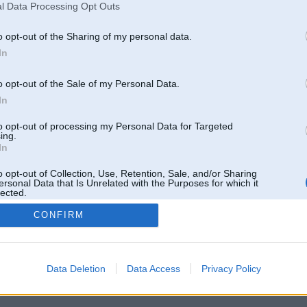
l Data Processing Opt Outs
o opt-out of the Sharing of my personal data.
In
o opt-out of the Sale of my Personal Data.
In
to opt-out of processing my Personal Data for Targeted
ing.
In
o opt-out of Collection, Use, Retention, Sale, and/or Sharing
ersonal Data that Is Unrelated with the Purposes for which it
lected.
Out
CONFIRM
 un nav saistīts ar
Galvena
|
Forums
|
Galerijas
|
Reģistrācija
|
Lietotaāji
|
Meklētājs
|
Reklā
Data Deletion
Data Access
Privacy Policy