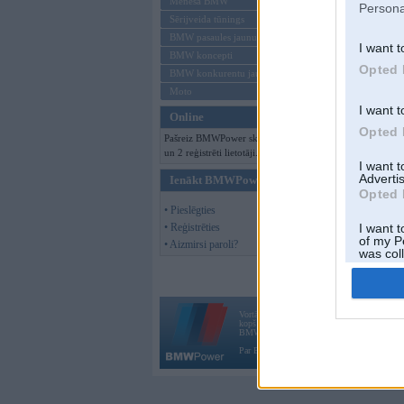
Mēneša BMW
Persona
Sērijveida tūnings
BMW pasaules jaunumi
I want t
BMW koncepti
Opted 
BMW konkurentu jaunumi
Moto
I want t
Online
Opted 
Pašreiz BMWPower skatās 93 viesi
un 2 reģistrēti lietotāji.
I want 
Advertis
Ienākt BMWPower
Opted 
• Pieslēgties
• Reģistrēties
I want t
of my P
• Aizmirsi paroli?
was col
Opted 
Vortāls BMWPower.lv darbojas
kopš 2002. gada 14. maija. Tas nav auto klubs
BMW AG.
Par BMWPower
|
Kontakti
|
Reklāma