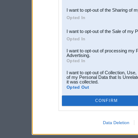
also be disclosed by us to 
I want to opt-out of the Sharing of 
Downstream Participants
th
Opted In
third parties.
I want to opt-out of the Sale of my 
Opted In
I want to opt-out of processing my 
Advertising.
Opted In
I want to opt-out of Collection, Use
of my Personal Data that Is Unrelat
it was collected.
Opted Out
CONFIRM
Data Deletion