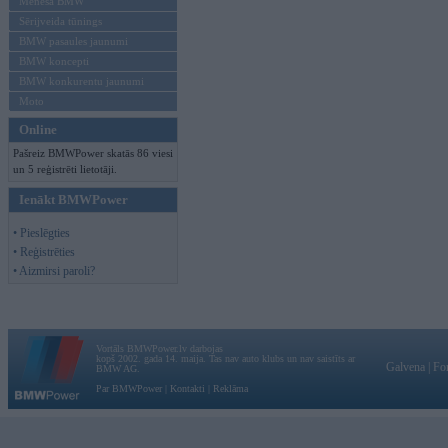
Mēneša BMW
Sērijveida tūnings
BMW pasaules jaunumi
BMW koncepti
BMW konkurentu jaunumi
Moto
Online
Pašreiz BMWPower skatās 86 viesi
un 5 reģistrēti lietotāji.
Ienākt BMWPower
• Pieslēgties
• Reģistrēties
• Aizmirsi paroli?
Vortāls BMWPower.lv darbojas
kopš 2002. gada 14. maija. Tas nav auto klubs un nav saistīts ar
Galvena
|
Fo
BMW AG.
Par BMWPower
|
Kontakti
|
Reklāma