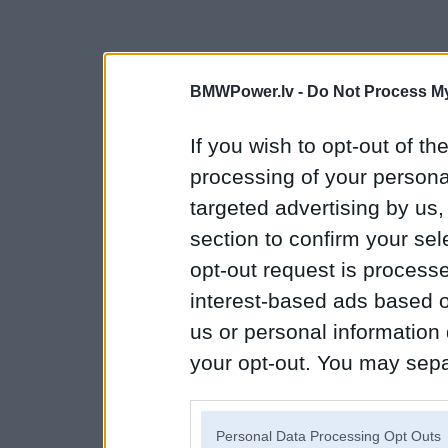
BMWPower.lv -
Do Not Process My
If you wish to opt-out of the
processing of your personal
targeted advertising by us
section to confirm your sel
opt-out request is proces
interest-based ads based o
us or personal information d
your opt-out. You may separ
disclosure of your personal
IAB’s list of downstream pa
Personal Data Processing Opt Outs