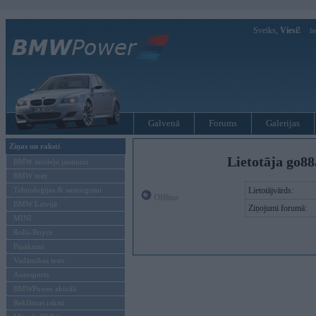
Sveiks,
Viesi!
Ie
Galvenā
Forums
Galerijas
Ziņas un raksti
Lietotāja go8
BMW modeļu jaunumi
BMW testi
Tehnoloģijas & sasniegumi
Lietotājvārds:
Offline
BMW Latvijā
Ziņojumi forumā:
MINI
Rolls-Royce
Pasākumi
Vadāmības tests
Autosports
BMWPower aktuāli
Reklāmas raksti