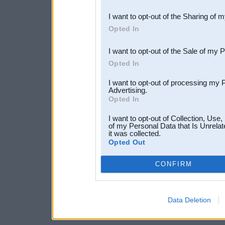
also be disclosed by us to 
I want to opt-out of the Sharing of 
Downstream Participants
th
Opted In
third parties.
I want to opt-out of the Sale of my 
Opted In
I want to opt-out of processing my 
Advertising.
Opted In
I want to opt-out of Collection, Use
of my Personal Data that Is Unrelat
it was collected.
Opted Out
CONFIRM
Data Deletion