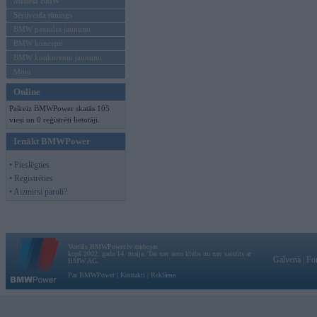
Mēneša BMW
Sērijveida tūnings
BMW pasaules jaunumi
BMW koncepti
BMW konkurentu jaunumi
Moto
Online
Pašreiz BMWPower skatās 105
viesi un 0 reģistrēti lietotāji.
Ienākt BMWPower
• Pieslēgties
• Reģistrēties
• Aizmirsi paroli?
Vortāls BMWPower.lv darbojas
kopš 2002. gada 14. maija. Tas nav auto klubs un nav saistīts ar
Galvena
|
Fo
BMW AG.
Par BMWPower
|
Kontakti
|
Reklāma