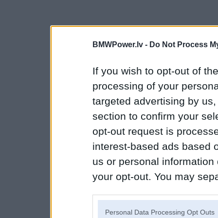
BMWPower.lv -
Do Not Process My
If you wish to opt-out of the
processing of your personal
targeted advertising by us
section to confirm your sel
opt-out request is proces
interest-based ads based o
us or personal information d
your opt-out. You may separ
disclosure of your personal
IAB’s list of downstream pa
Personal Data Processing Opt Outs