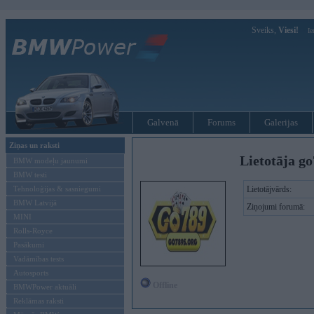
Sveiks,
Viesi!
Ie
Galvenā
Forums
Galerijas
Ziņas un raksti
Lietotāja go
BMW modeļu jaunumi
BMW testi
Tehnoloģijas & sasniegumi
Lietotājvārds:
BMW Latvijā
Ziņojumi forumā:
MINI
Rolls-Royce
Pasākumi
Vadāmības tests
Autosports
Offline
BMWPower aktuāli
Reklāmas raksti