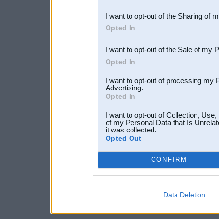
also be disclosed by us to 
I want to opt-out of the Sharing of 
Downstream Participants
th
Opted In
third parties.
I want to opt-out of the Sale of my 
Opted In
I want to opt-out of processing my 
Advertising.
Opted In
I want to opt-out of Collection, Use
of my Personal Data that Is Unrelat
it was collected.
Opted Out
CONFIRM
Data Deletion