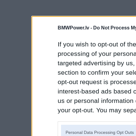
BMWPower.lv -
Do Not Process My
If you wish to opt-out of the
processing of your personal
targeted advertising by us
section to confirm your sel
opt-out request is proces
interest-based ads based o
us or personal information d
your opt-out. You may separ
disclosure of your personal
IAB’s list of downstream pa
Personal Data Processing Opt Outs