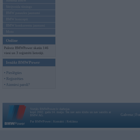
Mēneša BMW
Sērijveida tūnings
BMW pasaules jaunumi
BMW koncepti
BMW konkurentu jaunumi
Moto
Online
Pašreiz BMWPower skatās 146
viesi un 3 reģistrēti lietotāji.
Ienākt BMWPower
• Pieslēgties
• Reģistrēties
• Aizmirsi paroli?
Vortāls BMWPower.lv darbojas
kopš 2002. gada 14. maija. Tas nav auto klubs un nav saistīts ar
Galvena
|
Fo
BMW AG.
Par BMWPower
|
Kontakti
|
Reklāma