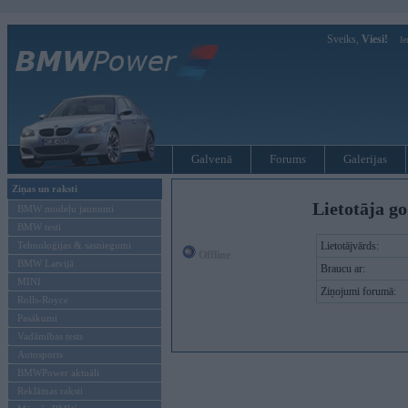
Sveiks,
Viesi!
Ie
Galvenā
Forums
Galerijas
Ziņas un raksti
Lietotāja g
BMW modeļu jaunumi
BMW testi
Tehnoloģijas & sasniegumi
Lietotājvārds:
Offline
BMW Latvijā
Braucu ar:
MINI
Ziņojumi forumā:
Rolls-Royce
Pasākumi
Vadāmības tests
Autosports
BMWPower aktuāli
Reklāmas raksti