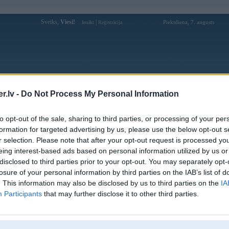
Sveiks,
Viesi!
|
Piektdiena, 7. augusts
Ienākt
Reģistrācija
Forums
Galerijas
Reģistrācija
Lietotāji
Meklētājs
.lv -
Do Not Process My Personal Information
Lietotāja gnacha profils
to opt-out of the sale, sharing to third parties, or processing of your per
formation for targeted advertising by us, please use the below opt-out s
Pēdējo reizi manīts: 16. Feb 2026, 13:22
r selection. Please note that after your opt-out request is processed y
eing interest-based ads based on personal information utilized by us or
Lietotājvārds:
gnacha
disclosed to third parties prior to your opt-out. You may separately opt-
Pilsēta:
Rīga
losure of your personal information by third parties on the IAB’s list of
Braucu ar:
G31
. This information may also be disclosed by us to third parties on the
IA
Intereses:
Drifts
Participants
that may further disclose it to other third parties.
Ziņojumi forumā:
5
Pēdējie ziņojumi forumā
[
]