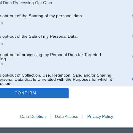
l Data Processing Opt Outs
o opt-out of the Sharing of my personal data.
In
o opt-out of the Sale of my Personal Data.
In
to opt-out of processing my Personal Data for Targeted
ing.
In
o opt-out of Collection, Use, Retention, Sale, and/or Sharing
ersonal Data that Is Unrelated with the Purposes for which it
lected.
Out
CONFIRM
 un nav saistīts ar
Galvena
|
Forums
|
Galerijas
|
Reģistrācija
|
Lietotaāji
|
Meklētājs
|
Reklā
Data Deletion
Data Access
Privacy Policy