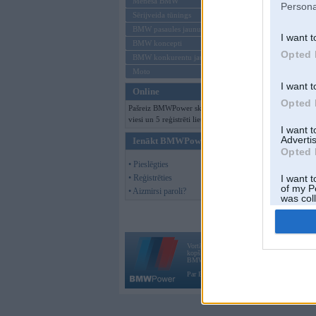
Mēneša BMW
Persona
Sērijveida tūnings
BMW pasaules jaunumi
I want t
BMW koncepti
Opted 
BMW konkurentu jaunumi
Moto
I want t
Online
Opted 
Pašreiz BMWPower skatās 126
viesi un 5 reģistrēti lietotāji.
I want 
Advertis
Ienākt BMWPower
Opted 
• Pieslēgties
• Reģistrēties
I want t
of my P
• Aizmirsi paroli?
was col
Opted 
Vortāls BMWPower.lv darbojas
kopš 2002. gada 14. maija. Tas nav auto klubs
BMW AG.
Par BMWPower
|
Kontakti
|
Reklāma