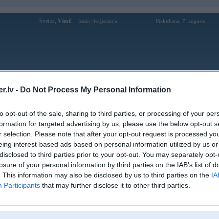
Sveiks,
Viesi!
|
Piektdiena, 7. augusts
Ienākt
Reģistrācija
Forums
Galerijas
Reģistrācija
Lietotāji
Meklētājs
.lv -
Do Not Process My Personal Information
Lietotāja gnaahh profils
to opt-out of the sale, sharing to third parties, or processing of your per
formation for targeted advertising by us, please use the below opt-out s
Pēdējo reizi manīts: 04. Feb 2020, 13:03
r selection. Please note that after your opt-out request is processed y
eing interest-based ads based on personal information utilized by us or
Lietotājvārds:
gnaahh
disclosed to third parties prior to your opt-out. You may separately opt-
Braucu ar:
e30
losure of your personal information by third parties on the IAB’s list of
Ziņojumi forumā:
28
. This information may also be disclosed by us to third parties on the
IA
Participants
that may further disclose it to other third parties.
Pēdējie ziņojumi forumā
[
]