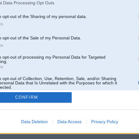
l Data Processing Opt Outs
o opt-out of the Sharing of my personal data.
In
o opt-out of the Sale of my Personal Data.
In
to opt-out of processing my Personal Data for Targeted
ing.
In
o opt-out of Collection, Use, Retention, Sale, and/or Sharing
ersonal Data that Is Unrelated with the Purposes for which it
lected.
Out
CONFIRM
 un nav saistīts ar
Galvena
|
Forums
|
Galerijas
|
Reģistrācija
|
Lietotaāji
|
Meklētājs
|
Reklā
Data Deletion
Data Access
Privacy Policy