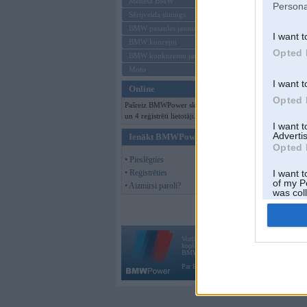
Mēneša BMW
Persona
Sērijveida tūnings
BMW pasaules jaunumi
I want t
BMW koncepti
Opted 
BMW konkurentu jaunumi
Moto
I want t
Online
Opted 
Pašreiz BMWPower skatās 92 viesi
un 4 reģistrēti lietotāji.
I want 
Advertis
Ienākt BMWPower
Opted 
• Pieslēgties
• Reģistrēties
I want t
of my P
• Aizmirsi paroli?
was col
Opted 
Vortāls BMWPower.lv darbojas
kopš 2002. gada 14. maija. Tas nav auto klubs
BMW AG.
Par BMWPower
|
Kontakti
|
Reklāma