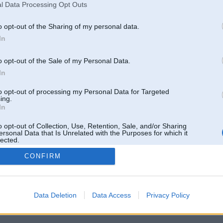
l Data Processing Opt Outs
o opt-out of the Sharing of my personal data.
In
o opt-out of the Sale of my Personal Data.
In
to opt-out of processing my Personal Data for Targeted
ing.
In
o opt-out of Collection, Use, Retention, Sale, and/or Sharing
ersonal Data that Is Unrelated with the Purposes for which it
lected.
Out
CONFIRM
 un nav saistīts ar
Galvena
|
Forums
|
Galerijas
|
Reģistrācija
|
Lietotaāji
|
Meklētājs
|
Reklā
Data Deletion
Data Access
Privacy Policy