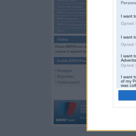
Mēneša BMW
Persona
Sērijveida tūnings
BMW pasaules jaunumi
I want t
BMW koncepti
Opted 
BMW konkurentu jaunumi
Moto
I want t
Online
Opted 
Pašreiz BMWPower skatās 147
viesi un 4 reģistrēti lietotāji.
I want 
Advertis
Ienākt BMWPower
Opted 
• Pieslēgties
• Reģistrēties
I want t
of my P
• Aizmirsi paroli?
was col
Opted 
Vortāls BMWPower.lv darbojas
kopš 2002. gada 14. maija. Tas nav auto klubs
BMW AG.
Par BMWPower
|
Kontakti
|
Reklāma