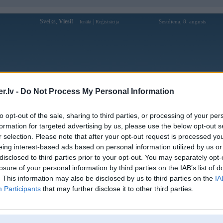
Sveiks,
Viesi!
|
Sestdiena, 8. augusts
Ienākt
Reģistrācija
Forums
Galerijas
Reģistrācija
Lietotāji
Meklētājs
.lv -
Do Not Process My Personal Information
Lietotāja gmsrcity profils
to opt-out of the sale, sharing to third parties, or processing of your per
formation for targeted advertising by us, please use the below opt-out s
Lietotājvārds:
gmsrcity
r selection. Please note that after your opt-out request is processed y
eing interest-based ads based on personal information utilized by us or
Pilsēta:
Rūjiena
disclosed to third parties prior to your opt-out. You may separately opt-
Nodarbošanās:
Seo Analyst
losure of your personal information by third parties on the IAB’s list of
Ziņojumi forumā:
0
. This information may also be disclosed by us to third parties on the
IA
Pēdējie ziņojumi forumā
[
]
Participants
that may further disclose it to other third parties.